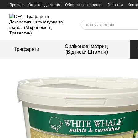
Перейти до основного контенту
Про нас
Оплата і доставка
Обмін та повернення
Гарантія
Конта
Силіконові матриці
Трафарети
(Відтиски,Штампи)