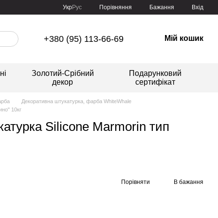
Порівняння
Укр
Рус
Бажання
Вхід
+380 (95) 113-66-69
Мій кошик
ні
Золотий-Срібний
Подарунковий
декор
сертифікат
арба
Декоративна штукатурка, фарба WhiteWhale
но" 10кг
турка Silicone Marmorin тип
Порівняти
В бажання