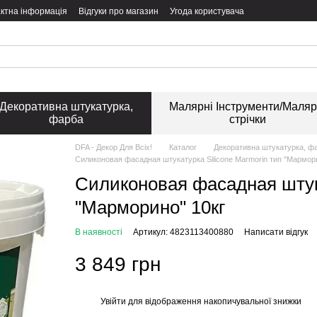
ктна інформація
Відгуки про магазин
Угода користувача
Декоративна штукатурка,
Малярні Інструменти/Маляр
фарба
стрічки
DFA - Декор Для Всіх!
Каталог
Декоративна штукатурка, ф
Силиконовая фасадная штукатурка Silicone Marmorin тип "Мармори
Силиконовая фасадная штука
"Марморино" 10кг
В наявності
Артикул: 4823113400880
Написати відгук
3 849 грн
Увійти
для відображення накопичувальної знижки
%