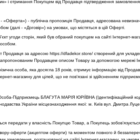
ик» і отримання Покупцем від Продавця підтвердження замовлення 
і - «Оферта») - публічна пропозиція Продавця, адресована невизнач
ом (далі - «Договір») на умовах, що містяться в цій Оферті.
об'єкт угоди сторін, який був обраний покупцем на сайті Інтернет-м
пособом.
айт Продавця за адресою
https://dfadekor.store/
створений для укладенн
запропонованим Продавцем описом Товару за допомогою мережі Ін
 фізична особа, яка досягла 18 років, отримує інформацію від Прода
тернет-магазину для цілей, що не пов'язані зі здійсненням підприєм
 Особа-Підприємець БЛАГУТА МАРІЯ ЮРІЇВНА (Ідентифікаційний код 
нодавства України місцезнаходження якої: м. Київ вул. Дмитра Луцен
ться передати у власність Покупцю Товар, а Покупець зобов’язуєтьс
овору-оферти (акцептом оферти) та моментом повного й беззапере
и замовлення, розташованої на сайті Інтернет-магазину, за умов