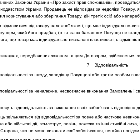
бачених Законом України «Про захист прав споживачів», провадить
одавством України. Продавець не відповідає за недоліки Товару, я
 користування або зберігання Товару, дій третіх осіб або непереб
а відмовитися від товару належної якості, що має індивідуально-виз
упцем, який його придбав, (в т.ч. за за бажанням Покупця не станда
ого, що товар має індивідуально-визначені властивості, є відмінніст
 випадках, передбачених законом та цим Договором, здійснюється за
7. Відповідальність
дповідальності за шкоду, заподіяну Покупцеві або третім особам вн
дповідальності за неналежне, несвоєчасне виконання Замовлень і с
.
несуть відповідальність за виконання своїх зобов'язань відповідно 
ць звільняються від відповідальності за повне або часткове невико
а або військові дії, землетрус, повінь, пожежа та інші стихійні лиха
 Сторона, яка не може виконати свої зобов'язання, негайно повідом