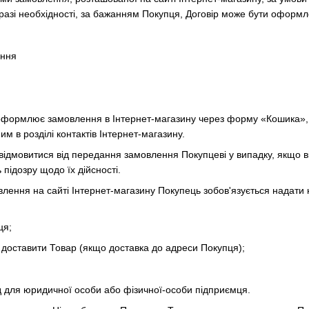
 разі необхідності, за бажанням Покупця, Договір може бути оформ
ння
 оформлює замовлення в Інтернет-магазину через форму «Кошика»
м в розділі контактів Інтернет-магазину.
відмовитися від передання замовлення Покупцеві у випадку, якщо в
підозру щодо їх дійсності.
лення на сайті Інтернет-магазину Покупець зобов'язується надати
ця;
д доставити Товар (якщо доставка до адреси Покупця);
од для юридичної особи або фізичної-особи підприємця.