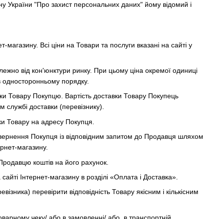
ну України "Про захист персональних даних" йому відомий і
-магазину. Всі ціни на Товари та послуги вказані на сайті у
ежно від кон'юнктури ринку. При цьому ціна окремої одиниці
в односторонньому порядку.
авки Товару Покупцю. Вартість доставки Товару Покупець
м службі доставки (перевізнику).
вки Товару на адресу Покупця.
 звернення Покупця із відповідним запитом до Продавця шляхом
рнет-магазину.
Продавцю коштів на його рахунок.
айті Інтернет-магазину в розділі «Оплата і Доставка».
ізника) перевірити відповідність Товару якісним і кількісним
варному чеку/ або в замовленні/ або, в транспортній