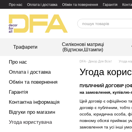
Перейти до основного контенту
Про нас
Оплата і доставка
Обмін та повернення
Гарантія
Конта
Силіконові матриці
Трафарети
(Відтиски,Штампи)
Про нас
DFA - Декор Для Всіх!
Угода к
Угода кори
Оплата і доставка
Обмін та повернення
ПУБЛІЧНИЙ ДОГОВІР (О
Гарантія
на замовлення, купівлю-
Цей договір є офіційною та
Контактна інформація
договір є публічним, тобто
Відгуки про магазин
особа, юридична особа, ф
повному обсязі приймає ум
Угода користувача
замовлення та усі інші ум