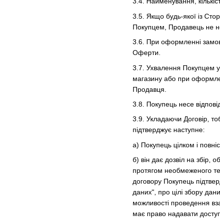
3.4. Найменування, кількіс
3.5. Якщо будь-якої із Сто
Покупцем, Продавець не не
3.6. При оформленні замовл
Оферти.
3.7. Ухвалення Покупцем у
магазину або при оформле
Продавця.
3.8. Покупець несе відпов
3.9. Укладаючи Договір, 
підтверджує наступне:
а) Покупець цілком і повні
б) він дає дозвіл на збір,
протягом необмеженого тер
договору Покупець підтвер
даних", про цілі збору да
можливості проведення вза
має право надавати доступ