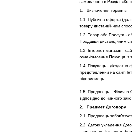
замовлення в Розділі «Кош
1. Визначення термінів
1.1. Публічна оферта (дал
товару дистанційним способ
1.2. Товар або Послуга - 
Продавця дистанційним с
1.3. Інтернет-магазин - с
ознайомлення Покупця із 
1.4. Покупець - дієздатна
представлений на сайті Ін
підприємець.
1.5. Продавець - Фізична
відповідно до чинного зако
2. Предмет Договору
2.1. Продавець зобов’язує
2.2. Датою укладення Дог
заповнення Покупцем форм