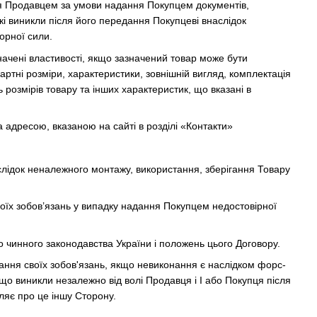
ся Продавцем за умови надання Покупцем документів,
кі виникли після його передання Покупцеві внаслідок
орної сили.
начені властивості, якщо зазначений товар може бути
ртні розміри, характеристики, зовнішній вигляд, комплектація
ь розмірів товару та інших характеристик, що вказані в
 адресою, вказаною на сайті в розділі «Контакти»
аслідок неналежного монтажу, використання, зберігання Товару
воїх зобов’язань у випадку надання Покупцем недостовірної
до чинного законодавства України і положень цього Договору.
нання своїх зобов'язань, якщо невиконання є наслідком форс-
, що виникли незалежно від волі Продавця і І або Покупця після
ляє про це іншу Сторону.