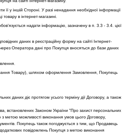
купця на сайті Інтернет-магазину.
и її у іншій Стороні. У разі ненадання необхідної інформації
 товару в інтернет-магазині.
в'язується надати інформацію, зазначену в п. 3.3 - 3.4. цієї
повідних даних в реєстраційну форму на сайті Інтернет-
ерез Оператора дані про Покупця вносяться до бази даних
овлення.
идбання Товару), шляхом оформлення Замовлення, Покупець
льних даних діє протягом усього терміну дії Договору, а також
ава, встановлених Законом України "Про захист персональних
ю з метою можливості виконання умов цього Договору,
кументів. Покупець також погоджується з тим, що Продавець
х додаткових повідомлень Покупця з метою виконання