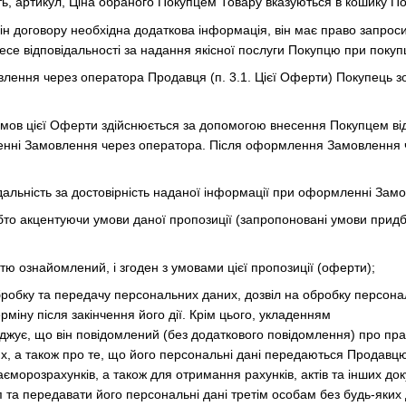
ть, артикул, Ціна обраного Покупцем Товару вказуються в кошику По
рін договору необхідна додаткова інформація, він має право запросит
се відповідальності за надання якісної послуги Покупцю при покупці
ення через оператора Продавця (п. 3.1. Цієї Оферти) Покупець зобо
мов цієї Оферти здійснюється за допомогою внесення Покупцем від
нні Замовлення через оператора. Після оформлення Замовлення ч
ідальність за достовірність наданої інформації при оформленні Зам
тобто акцентуючи умови даної пропозиції (запропоновані умови пр
стю ознайомлений, і згоден з умовами цієї пропозиції (оферти);
 обробку та передачу персональних даних, дозвіл на обробку персона
міну після закінчення його дії. Крім цього, укладенням
джує, що він повідомлений (без додаткового повідомлення) про пр
них, а також про те, що його персональні дані передаються Продавц
єморозрахунків, а також для отримання рахунків, актів та інших до
 та передавати його персональні дані третім особам без будь-яки