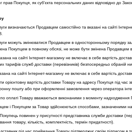
 прав Покупця, як суб'єкта персональних даних відповідно до Зако
ру
луги визначаються Продавцем самостійно та вказані на сайті Інтернет
В.
слуги можуть змінюватися Продавцем в односторонньому порядку зал
ачена Покупцем в повному обсязі, не може бути змінена Продавцем 
вказана на сайті Інтернет-магазину не включає в себе вартість дост
их тарифів служб доставки (перевізників) безпосередньо обраній ни
казана на сайті Інтернет-магазину не включає в себе вартість доста
ти орієнтовну вартість доставки Товару на адресу Покупця під час
тронну пошту або при оформленні замовлення через оператора інте
я по оплаті Товару вважаються виконаними з моменту надходження 
вцем і Покупцем за Товар здійснюються способами, зазначеними на с
Покупець повинен у присутності представника служби доставки (перев
ння товару, кількість, комплектність, термін придатності).
едставник під час приймання Товару підтверджує своїм підписом в то