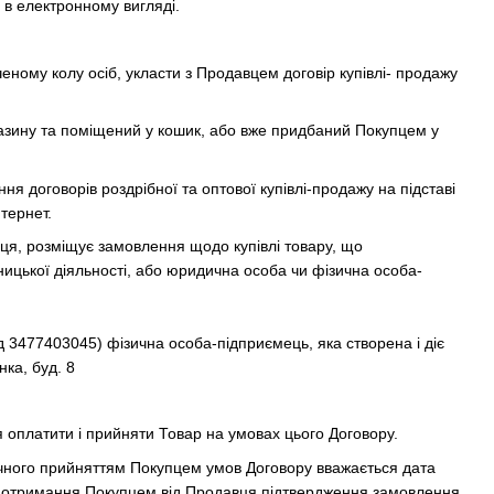
в електронному вигляді.
еному колу осіб, укласти з Продавцем договір купівлі- продажу
агазину та поміщений у кошик, або вже придбаний Покупцем у
я договорів роздрібної та оптової купівлі-продажу на підставі
тернет.
вця, розміщує замовлення щодо купівлі товару, що
ницької діяльності, або юридична особа чи фізична особа-
3477403045) фізична особа-підприємець, яка створена і діє
ка, буд. 8
я оплатити і прийняти Товар на умовах цього Договору.
чного прийняттям Покупцем умов Договору вважається дата
и отримання Покупцем від Продавця підтвердження замовлення