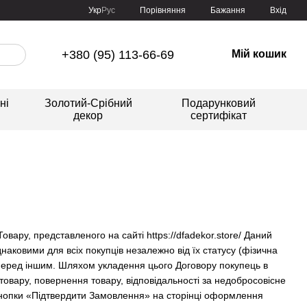
Порівняння
Укр
Рус
Бажання
Вхід
+380 (95) 113-66-69
Мій кошик
ні
Золотий-Срібний
Подарунковий
декор
сертифікат
вару, представленого на сайті https://dfadekor.store/ Даний
днаковими для всіх покупців незалежно від їх статусу (фізична
перед іншим. Шляхом укладення цього Договору покупець в
овару, повернення товару, відповідальності за недобросовісне
 кнопки «Підтвердити Замовлення» на сторінці оформлення