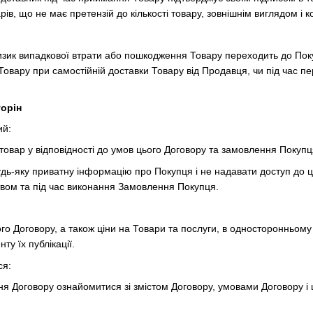
рів, що не має претензій до кількості товару, зовнішнім виглядом і к
ризик випадкової втрати або пошкодження Товару переходить до По
Товару при самостійній доставки Товару від Продавця, чи під час п
торін
ий:
 товар у відповідності до умов цього Договору та замовлення Покупц
дь-яку приватну інформацію про Покупця і не надавати доступ до ці
вом та під час виконання Замовлення Покупця.
го Договору, а також ціни на Товари та послуги, в односторонньому 
ту їх публікації.
ся:
ня Договору ознайомитися зі змістом Договору, умовами Договору і