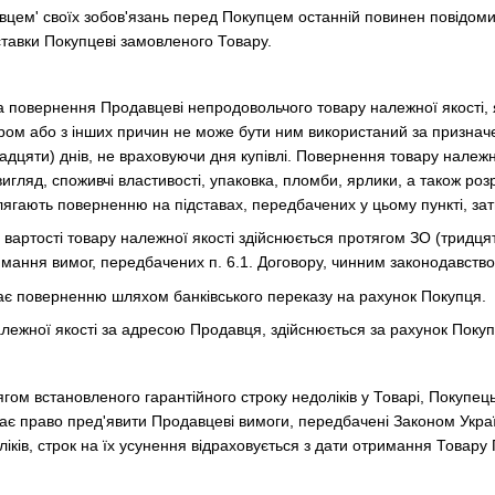
вцем' своїх зобов'язань перед Покупцем останній повинен повідомит
ставки Покупцеві замовленого Товару.
а повернення Продавцеві непродовольчого товару належної якості,
ром або з інших причин не може бути ним використаний за призна
адцяти) днів, не враховуючи дня купівлі. Повернення товару належн
игляд, споживчі властивості, упаковка, пломби, ярлики, а також ро
длягають поверненню на підставах, передбачених у цьому пункті, зат
 вартості товару належної якості здійснюється протягом ЗО (тридц
ання вимог, передбачених п. 6.1. Договору, чинним законодавство
ягає поверненню шляхом банківського переказу на рахунок Покупця.
лежної якості за адресою Продавця, здійснюється за рахунок Поку
ягом встановленого гарантійного строку недоліків у Товарі, Покупец
ає право пред'явити Продавцеві вимоги, передбачені Законом Украї
іків, строк на їх усунення відраховується з дати отримання Товар