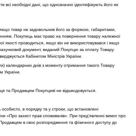
и всі необхідні дані, що однозначно ідентифікують його як
 якщо товар не задовольнив його за формою, габаритами,
ченням. Покупець має право на повернення товару належної
ої якості проводиться, якщо він не використовувався і якщо
зрахунковий документ, виданий Покупцю за оплату Товару.
верджується Кабінетом Міністрів України.
яти) календарних днів з моменту отримання такого Товару
м України.
пця та Продавцем Покупцеві не відшкодовується.
ь особисто, в порядку та у строки, що встановлені
ни «Про захист прав споживачів». При пред’явленні вимог про
у Продавцем в своє розпорядження та фізичного доступу до