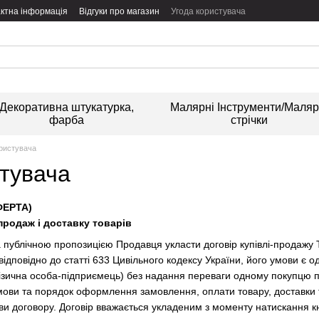
ктна інформація
Відгуки про магазин
Угода користувача
Декоративна штукатурка,
Малярні Інструменти/Маляр
фарба
стрічки
ористувача
стувача
ФЕРТА)
продаж і доставку товарів
 публічною пропозицією Продавця укласти договір купівлі-продажу То
 відповідно до статті 633 Цивільного кодексу України, його умови є о
ізична особа-підприємець) без надання переваги одному покупцю 
ови та порядок оформлення замовлення, оплати товару, доставки т
ови договору. Договір вважається укладеним з моменту натискання