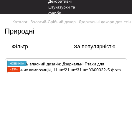
Каталог
Золотий-Срібний декор
Дзеркальні декори для стін
Природні
Фільтр
За популярністю
НОВИНКА
−25%