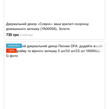
Дзеркальний декор «Совуні»: ваші крилаті охоронці
домашнього затишку (YA00058), Золото
730 грн
1 043 грн
НОВИНКА
−30%