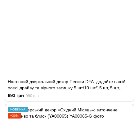
Настінний дзеркальний декор Песики DFA: додайте вашій
оселі драйву та вірного затишку 5 шт/10 шт/15 шт, 5 шт,
Золото
693 грн
990 грн
НОВИНКА
−30%