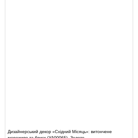
Дизайнерський декор «Східний Місяць»: витончене
мереживо та блиск (YA00065), Золото