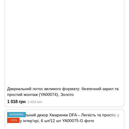
Дзеркальний лотос великого формату: безпечний акрил та
простий монтаж (YA00074), Золото
1 018 грн
1 454 грн
НОВИНКА
−30%