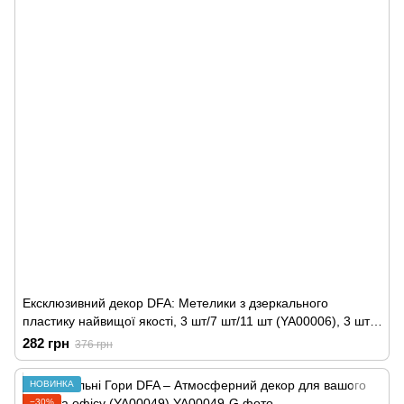
Ексклюзивний декор DFA: Метелики з дзеркального
пластику найвищої якості, 3 шт/7 шт/11 шт (YA00006), 3 шт,
Золото
282 грн
376 грн
НОВИНКА
−30%