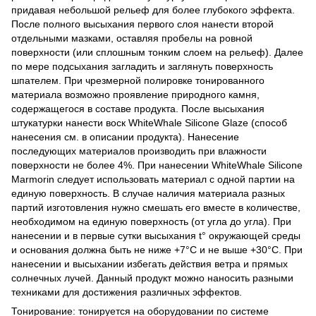
придавая небольшой рельеф для более глубокого эффекта.
После полного высыхания первого слоя нанести второй
отдельными мазками, оставляя пробелы на ровной
поверхности (или сплошным тонким слоем на рельеф). Далее
по мере подсыхания загладить и заглянуть поверхность
шпателем. При чрезмерной полировке тонированного
материала возможно проявление природного камня,
содержащегося в составе продукта. После высыхания
штукатурки нанести воск WhiteWhale Silicone Glaze (способ
нанесения см. в описании продукта). Нанесение
последующих материалов производить при влажности
поверхности не более 4%. При нанесении WhiteWhale Silicone
Marmorin следует использовать материал с одной партии на
единую поверхность. В случае наличия материала разных
партий изготовления нужно смешать его вместе в количестве,
необходимом на единую поверхность (от угла до угла). При
нанесении и в первые сутки высыхания t° окружающей среды
и основания должна быть не ниже +7°С и не выше +30°С. При
нанесении и высыхании избегать действия ветра и прямых
солнечных лучей. Данный продукт можно наносить разными
техниками для достижения различных эффектов.
Тонирование: тонируется на оборудовании по системе