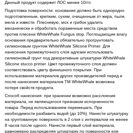
Данный продукт содержит ЛОС менее 10г/л.
Подготовка поверхности: основание должно быть однородно
подготовленным, крепким, сухим, очищенным от жира, пыли,
мела и извести. Плесневую, мох и грибок удалить
механически и обработать пораженные места средством
против плесени WhiteWhale Fungus stop. Поглощающие влагу
основания предварительно обязательно прогрунтовать
силиконовым грунтом WhiteWhale Silicone Primer. Для
нанесения промежуточного слоя адгезии использовать
силиконовый грунт под декоративные штукатурки WhiteWhale
Silicone stucco primer. Цвет промежуточного слоя должен
соответствовать цвету финишного покрытия. При
использовании материалов других производителей перед и
после нанесения материалов ТМ WhiteWhale возможна
потеря свойств продукта.
Способ нанесения: при хранении возможно расслоение
материала, не являющегося признаком испорченности
товара. Перед использованием перемешать. При
необходимости разбавить водой (до 10%). Нанести штукатурку
на грунтованную поверхность в 2 слоя с интервалом не менее
8 часов после одного. Нанести первый слой материала,
равномерно распределяя штукатурку по поверхности или