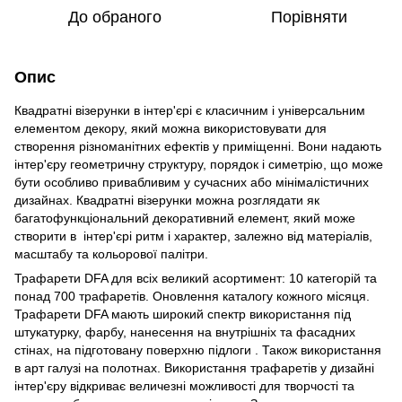
До обраного
Порівняти
Опис
Квадратні візерунки в інтер'єрі є класичним і універсальним
елементом декору, який можна використовувати для
створення різноманітних ефектів у приміщенні. Вони надають
інтер'єру геометричну структуру, порядок і симетрію, що може
бути особливо привабливим у сучасних або мінімалістичних
дизайнах. Квадратні візерунки можна розглядати як
багатофункціональний декоративний елемент, який може
створити в інтер'єрі ритм і характер, залежно від матеріалів,
масштабу та кольорової палітри.
Трафарети DFA для всіх великий асортимент: 10 категорій та
понад 700 трафаретів. Оновлення каталогу кожного місяця.
Трафарети DFA мають широкий спектр використання під
штукатурку, фарбу, нанесення на внутрішніх та фасадних
стінах, на підготовану поверхню підлоги . Також використання
в арт галузі на полотнах. Використання трафаретів у дизайні
інтер'єру відкриває величезні можливості для творчості та