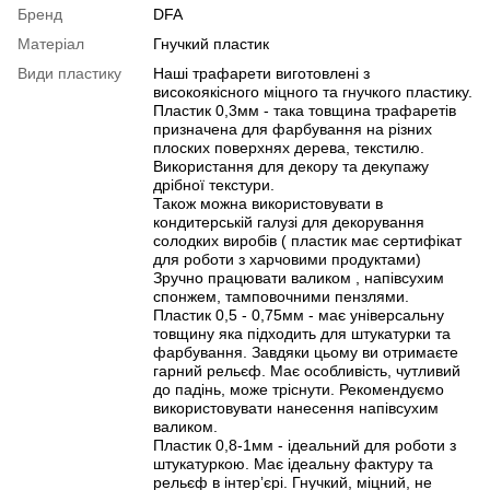
Бренд
DFA
Матеріал
Гнучкий пластик
Види пластику
Наші трафарети виготовлені з
високоякісного міцного та гнучкого пластику.
Пластик 0,3мм - така товщина трафаретів
призначена для фарбування на різних
плоских поверхнях дерева, текстилю.
Використання для декору та декупажу
дрібної текстури.
Також можна використовувати в
кондитерській галузі для декорування
солодких виробів ( пластик має сертифікат
для роботи з харчовими продуктами)
Зручно працювати валиком , напівсухим
спонжем, тамповочними пензлями.
Пластик 0,5 - 0,75мм - має універсальну
товщину яка підходить для штукатурки та
фарбування. Завдяки цьому ви отримаєте
гарний рельєф. Має особливість, чутливий
до падінь, може тріснути. Рекомендуємо
використовувати нанесення напівсухим
валиком.
Пластик 0,8-1мм - ідеальний для роботи з
штукатуркою. Має ідеальну фактуру та
рельєф в інтерʼєрі. Гнучкий, міцний, не