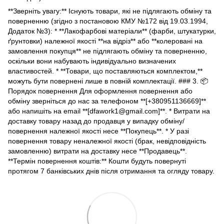
**Зверніть увагу:** Існують товари, які не підлягають обміну та
поверненню (згідно з постановою КМУ №172 від 19.03.1994,
Додаток №3): * **Лакофарбові матеріали** (фарби, штукатурки,
ґрунтовки) належної якості **на відріз** або **колеровані на
замовлення покупця** не підлягають обміну та поверненню,
оскільки вони набувають індивідуально визначених
властивостей. * **Товари, що поставляються комплектом,**
можуть бути повернені лише в повній комплектації. ### 3. 📦
Порядок повернення Для оформлення повернення або
обміну зверніться до нас за телефоном **[+380951136669]**
або напишіть на email **[dfawork1@gmail.com]**. * Витрати на
доставку товару назад до продавця у випадку обміну/
повернення належної якості несе **Покупець**. * У разі
повернення товару неналежної якості (брак, невідповідність
замовленню) витрати на доставку несе **Продавець**.
**Термін повернення коштів:** Кошти будуть повернуті
протягом 7 банківських днів після отримання та огляду товару.