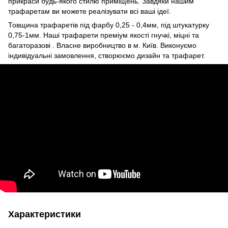
прикраси будь-якого стилю приміщень. Завдяки нашим
трафаретам ви можете реалізувати всі ваші ідеї.
Товщина трафаретів під фарбу 0,25 - 0,4мм, під штукатурку
0,75-1мм. Наші трафарети преміум якості гнучкі, міцні та
багаторазові . Власне виробництво в м. Київ. Виконуємо
індивідуальні замовлення, створюємо дизайн та трафарет.
Характеристики