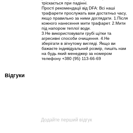
тріскається при падінні.
Прості рекомендації від DFA: Всі наші
трафарети прослужать вам достатньо часу,
якщо правильно за ними доглядати. 1.Після
кожного нанесення мити трафарет. 2.Мити
під напором теплої води.
3.Не використовувати грубі щітки та
агресивні способи очищення. 4.Не
зберігати в зігнутому вигляді. Якщо ви
бажаєте індивідуальний розмір, пишіть нам
на будь який менеджер за номером
телефону +380 (95) 113-66-69
Відгуки
Додайте перший відгук