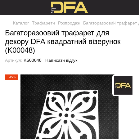
Каталог
Трафарети
Розпродаж
Багаторазоовий трафарет д
Багаторазоовий трафарет для
декору DFA квадратний візерунок
(K00048)
Артикул:
KS00048
Написати відгук
−45%