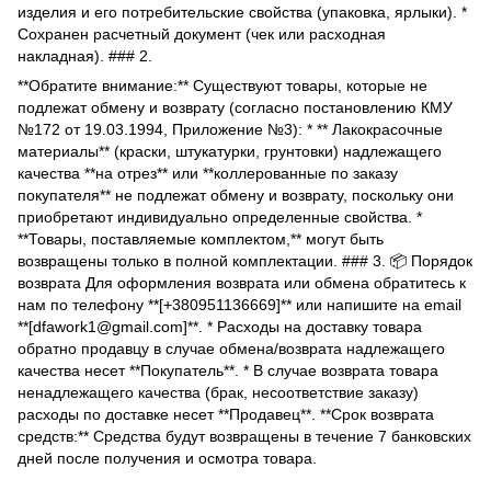
изделия и его потребительские свойства (упаковка, ярлыки). *
Сохранен расчетный документ (чек или расходная
накладная). ### 2.
**Обратите внимание:** Существуют товары, которые не
подлежат обмену и возврату (согласно постановлению КМУ
№172 от 19.03.1994, Приложение №3): * ** Лакокрасочные
материалы** (краски, штукатурки, грунтовки) надлежащего
качества **на отрез** или **коллерованные по заказу
покупателя** не подлежат обмену и возврату, поскольку они
приобретают индивидуально определенные свойства. *
**Товары, поставляемые комплектом,** могут быть
возвращены только в полной комплектации. ### 3. 📦 Порядок
возврата Для оформления возврата или обмена обратитесь к
нам по телефону **[+380951136669]** или напишите на email
**[dfawork1@gmail.com]**. * Расходы на доставку товара
обратно продавцу в случае обмена/возврата надлежащего
качества несет **Покупатель**. * В случае возврата товара
ненадлежащего качества (брак, несоответствие заказу)
расходы по доставке несет **Продавец**. **Срок возврата
средств:** Средства будут возвращены в течение 7 банковских
дней после получения и осмотра товара.