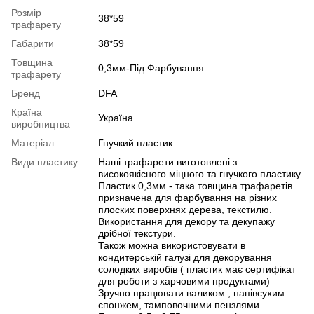
Розмір
38*59
трафарету
Габарити
38*59
Товщина
0,3мм-Під Фарбування
трафарету
Бренд
DFA
Країна
Україна
виробництва
Матеріал
Гнучкий пластик
Види пластику
Наші трафарети виготовлені з
високоякісного міцного та гнучкого пластику.
Пластик 0,3мм - така товщина трафаретів
призначена для фарбування на різних
плоских поверхнях дерева, текстилю.
Використання для декору та декупажу
дрібної текстури.
Також можна використовувати в
кондитерській галузі для декорування
солодких виробів ( пластик має сертифікат
для роботи з харчовими продуктами)
Зручно працювати валиком , напівсухим
спонжем, тамповочними пензлями.