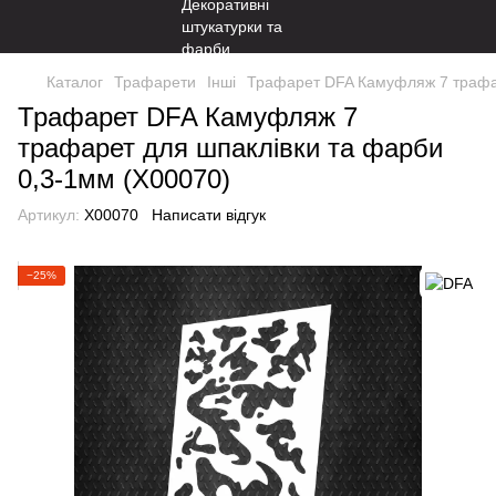
Каталог
Трафарети
Інші
Трафарет DFA Камуфляж 7 трафар
Трафарет DFA Камуфляж 7
трафарет для шпаклівки та фарби
0,3-1мм (X00070)
Артикул:
X00070
Написати відгук
−25%