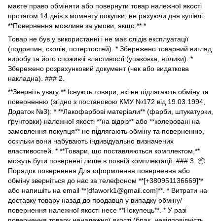
маєте право обміняти або повернути товар належної якості
протягом 14 днів з моменту покупки, не рахуючи дня купівлі.
**Повернення можливе за умови, якщо:** *
Товар не був у використанні і не має слідів експлуатації
(подряпин, сколів, потертостей). * Збережено товарний вигляд
виробу та його споживчі властивості (упаковка, ярлики). *
Збережено розрахунковий документ (чек або видаткова
накладна). ### 2.
**Зверніть увагу:** Існують товари, які не підлягають обміну та
поверненню (згідно з постановою КМУ №172 від 19.03.1994,
Додаток №3): * **Лакофарбові матеріали** (фарби, штукатурки,
ґрунтовки) належної якості **на відріз** або **колеровані на
замовлення покупця** не підлягають обміну та поверненню,
оскільки вони набувають індивідуально визначених
властивостей. * **Товари, що поставляються комплектом,**
можуть бути повернені лише в повній комплектації. ### 3. 📦
Порядок повернення Для оформлення повернення або
обміну зверніться до нас за телефоном **[+380951136669]**
або напишіть на email **[dfawork1@gmail.com]**. * Витрати на
доставку товару назад до продавця у випадку обміну/
повернення належної якості несе **Покупець**. * У разі
повернення товару неналежної якості (брак, невідповідність