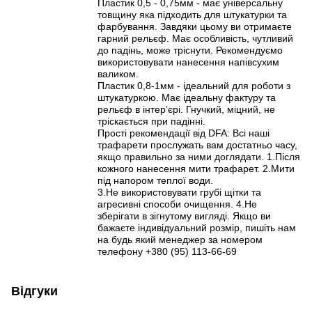
Пластик 0,5 - 0,75мм - має універсальну
товщину яка підходить для штукатурки та
фарбування. Завдяки цьому ви отримаєте
гарний рельєф. Має особливість, чутливий
до падінь, може тріснути. Рекомендуємо
використовувати нанесення напівсухим
валиком.
Пластик 0,8-1мм - ідеальний для роботи з
штукатуркою. Має ідеальну фактуру та
рельєф в інтерʼєрі. Гнучкий, міцний, не
тріскається при падінні.
Прості рекомендації від DFA: Всі наші
трафарети прослужать вам достатньо часу,
якщо правильно за ними доглядати. 1.Після
кожного нанесення мити трафарет. 2.Мити
під напором теплої води.
3.Не використовувати грубі щітки та
агресивні способи очищення. 4.Не
зберігати в зігнутому вигляді. Якщо ви
бажаєте індивідуальний розмір, пишіть нам
на будь який менеджер за номером
телефону +380 (95) 113-66-69
Відгуки