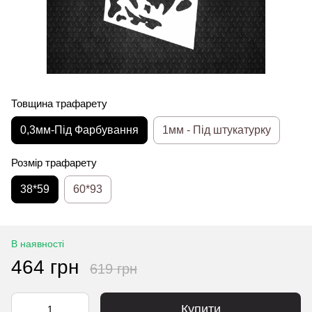
Товщина трафарету
0,3мм-Під Фарбування
1мм - Під штукатурку
Розмір трафарету
38*59
60*93
В наявності
464 грн
619 грн
Купити