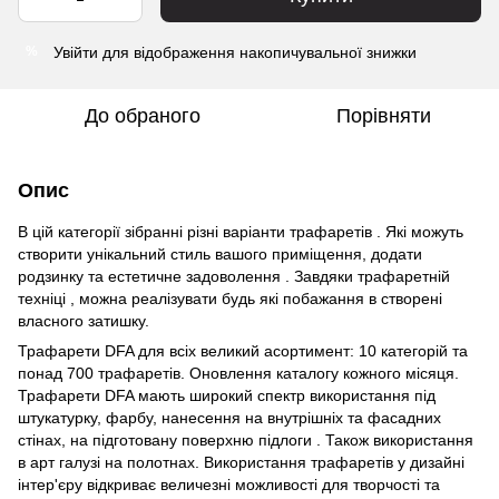
Увійти
для відображення накопичувальної знижки
%
До обраного
Порівняти
Опис
В цій категорії зібранні різні варіанти трафаретів . Які можуть
створити унікальний стиль вашого приміщення, додати
родзинку та естетичне задоволення . Завдяки трафаретній
техніці , можна реалізувати будь які побажання в створені
власного затишку.
Трафарети DFA для всіх великий асортимент: 10 категорій та
понад 700 трафаретів. Оновлення каталогу кожного місяця.
Трафарети DFA мають широкий спектр використання під
штукатурку, фарбу, нанесення на внутрішніх та фасадних
стінах, на підготовану поверхню підлоги . Також використання
в арт галузі на полотнах. Використання трафаретів у дизайні
інтер'єру відкриває величезні можливості для творчості та