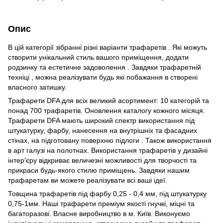
Опис
В цій категорії зібранні різні варіанти трафаретів . Які можуть
створити унікальний стиль вашого приміщення, додати
родзинку та естетичне задоволення . Завдяки трафаретній
техніці , можна реалізувати будь які побажання в створені
власного затишку.
Трафарети DFA для всіх великий асортимент: 10 категорій та
понад 700 трафаретів. Оновлення каталогу кожного місяця.
Трафарети DFA мають широкий спектр використання під
штукатурку, фарбу, нанесення на внутрішніх та фасадних
стінах, на підготовану поверхню підлоги . Також використання
в арт галузі на полотнах. Використання трафаретів у дизайні
інтер'єру відкриває величезні можливості для творчості та
прикраси будь-якого стилю приміщень. Завдяки нашим
трафаретам ви можете реалізувати всі ваші ідеї.
Товщина трафаретів під фарбу 0,25 - 0,4 мм, під штукатурку
0,75-1мм. Наші трафарети преміум якості гнучкі, міцні та
багаторазові. Власне виробництво в м. Київ. Виконуємо