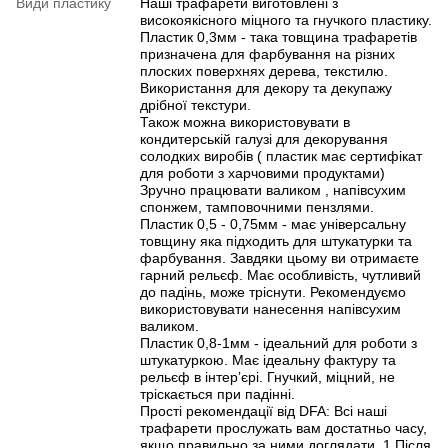
Види пластику
Наші трафарети виготовлені з
високоякісного міцного та гнучкого пластику.
Пластик 0,3мм - така товщина трафаретів
призначена для фарбування на різних
плоских поверхнях дерева, текстилю.
Використання для декору та декупажу
дрібної текстури.
Також можна використовувати в
кондитерській галузі для декорування
солодких виробів ( пластик має сертифікат
для роботи з харчовими продуктами)
Зручно працювати валиком , напівсухим
спонжем, тамповочними пензлями.
Пластик 0,5 - 0,75мм - має універсальну
товщину яка підходить для штукатурки та
фарбування. Завдяки цьому ви отримаєте
гарний рельєф. Має особливість, чутливий
до падінь, може тріснути. Рекомендуємо
використовувати нанесення напівсухим
валиком.
Пластик 0,8-1мм - ідеальний для роботи з
штукатуркою. Має ідеальну фактуру та
рельєф в інтерʼєрі. Гнучкий, міцний, не
тріскається при падінні.
Прості рекомендації від DFA: Всі наші
трафарети прослужать вам достатньо часу,
якщо правильно за ними доглядати. 1.Після