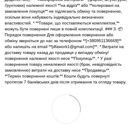
ґрунтовки) належної якості **на відріз** або **колеровані на
замовлення покупця** не підлягають обміну та поверненню,
оскільки вони набувають індивідуально визначених
властивостей. * **Товари, що поставляються комплектом,**
можуть бути повернені лише в повній комплектації. ### 3. 📦
Порядок повернення Для оформлення повернення або
обміну зверніться до нас за телефоном **[+380951136669]**
або напишіть на email **[dfawork1@gmail.com]**. * Витрати на
доставку товару назад до продавця у випадку обміну/
повернення належної якості несе **Покупець**. * У разі
повернення товару неналежної якості (брак, невідповідність
замовленню) витрати на доставку несе **Продавець**.
**Термін повернення коштів:** Кошти будуть повернуті
протягом 7 банківських днів після отримання та огляду товару.