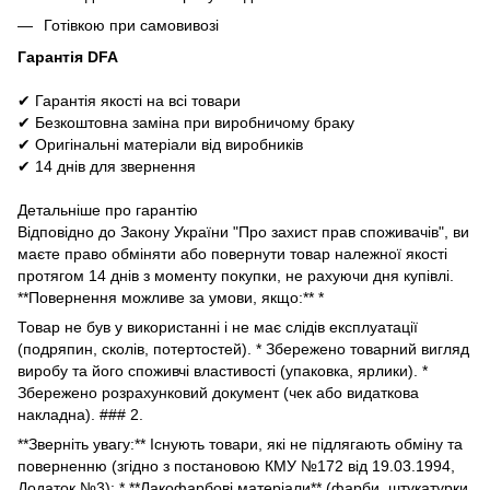
Готівкою при самовивозі
Гарантія DFA
✔ Гарантія якості на всі товари
✔ Безкоштовна заміна при виробничому браку
✔ Оригінальні матеріали від виробників
✔ 14 днів для звернення
Детальніше про гарантію
Відповідно до Закону України "Про захист прав споживачів", ви
маєте право обміняти або повернути товар належної якості
протягом 14 днів з моменту покупки, не рахуючи дня купівлі.
**Повернення можливе за умови, якщо:** *
Товар не був у використанні і не має слідів експлуатації
(подряпин, сколів, потертостей). * Збережено товарний вигляд
виробу та його споживчі властивості (упаковка, ярлики). *
Збережено розрахунковий документ (чек або видаткова
накладна). ### 2.
**Зверніть увагу:** Існують товари, які не підлягають обміну та
поверненню (згідно з постановою КМУ №172 від 19.03.1994,
Додаток №3): * **Лакофарбові матеріали** (фарби, штукатурки,