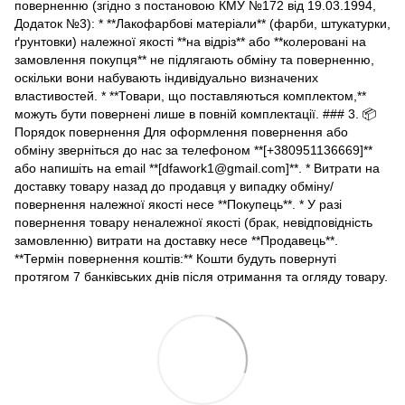
поверненню (згідно з постановою КМУ №172 від 19.03.1994,
Додаток №3): * **Лакофарбові матеріали** (фарби, штукатурки,
ґрунтовки) належної якості **на відріз** або **колеровані на
замовлення покупця** не підлягають обміну та поверненню,
оскільки вони набувають індивідуально визначених
властивостей. * **Товари, що поставляються комплектом,**
можуть бути повернені лише в повній комплектації. ### 3. 📦
Порядок повернення Для оформлення повернення або
обміну зверніться до нас за телефоном **[+380951136669]**
або напишіть на email **[dfawork1@gmail.com]**. * Витрати на
доставку товару назад до продавця у випадку обміну/
повернення належної якості несе **Покупець**. * У разі
повернення товару неналежної якості (брак, невідповідність
замовленню) витрати на доставку несе **Продавець**.
**Термін повернення коштів:** Кошти будуть повернуті
протягом 7 банківських днів після отримання та огляду товару.