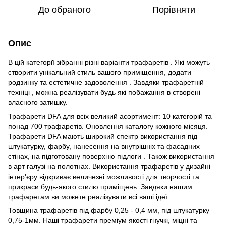
До обраного
Порівняти
Опис
В цій категорії зібранні різні варіанти трафаретів . Які можуть
створити унікальний стиль вашого приміщення, додати
родзинку та естетичне задоволення . Завдяки трафаретній
техніці , можна реалізувати будь які побажання в створені
власного затишку.
Трафарети DFA для всіх великий асортимент: 10 категорій та
понад 700 трафаретів. Оновлення каталогу кожного місяця.
Трафарети DFA мають широкий спектр використання під
штукатурку, фарбу, нанесення на внутрішніх та фасадних
стінах, на підготовану поверхню підлоги . Також використання
в арт галузі на полотнах. Використання трафаретів у дизайні
інтер'єру відкриває величезні можливості для творчості та
прикраси будь-якого стилю приміщень. Завдяки нашим
трафаретам ви можете реалізувати всі ваші ідеї.
Товщина трафаретів під фарбу 0,25 - 0,4 мм, під штукатурку
0,75-1мм. Наші трафарети преміум якості гнучкі, міцні та