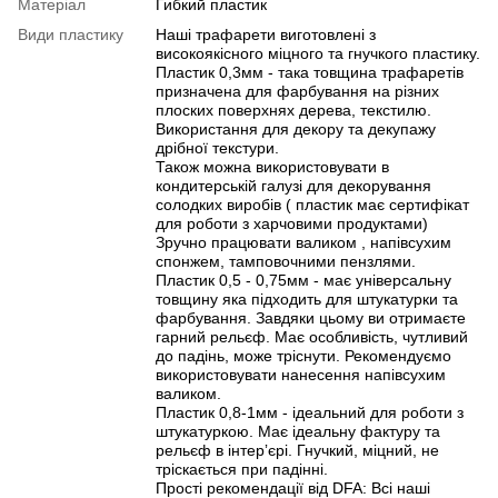
Матеріал
Гибкий пластик
Види пластику
Наші трафарети виготовлені з
високоякісного міцного та гнучкого пластику.
Пластик 0,3мм - така товщина трафаретів
призначена для фарбування на різних
плоских поверхнях дерева, текстилю.
Використання для декору та декупажу
дрібної текстури.
Також можна використовувати в
кондитерській галузі для декорування
солодких виробів ( пластик має сертифікат
для роботи з харчовими продуктами)
Зручно працювати валиком , напівсухим
спонжем, тамповочними пензлями.
Пластик 0,5 - 0,75мм - має універсальну
товщину яка підходить для штукатурки та
фарбування. Завдяки цьому ви отримаєте
гарний рельєф. Має особливість, чутливий
до падінь, може тріснути. Рекомендуємо
використовувати нанесення напівсухим
валиком.
Пластик 0,8-1мм - ідеальний для роботи з
штукатуркою. Має ідеальну фактуру та
рельєф в інтерʼєрі. Гнучкий, міцний, не
тріскається при падінні.
Прості рекомендації від DFA: Всі наші