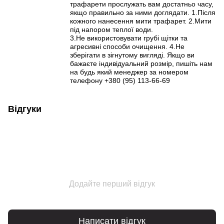
трафарети прослужать вам достатньо часу,
якщо правильно за ними доглядати. 1.Після
кожного нанесення мити трафарет. 2.Мити
під напором теплої води.
3.Не використовувати грубі щітки та
агресивні способи очищення. 4.Не
зберігати в зігнутому вигляді. Якщо ви
бажаєте індивідуальний розмір, пишіть нам
на будь який менеджер за номером
телефону +380 (95) 113-66-69
Відгуки
Додайте перший відгук
Написати відгук