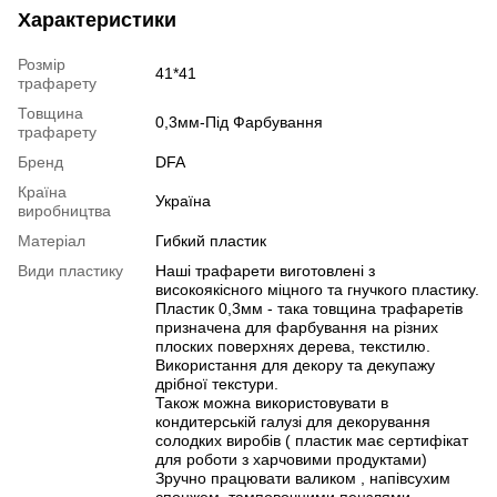
Характеристики
Розмір
41*41
трафарету
Товщина
0,3мм-Під Фарбування
трафарету
Бренд
DFA
Країна
Україна
виробництва
Матеріал
Гибкий пластик
Види пластику
Наші трафарети виготовлені з
високоякісного міцного та гнучкого пластику.
Пластик 0,3мм - така товщина трафаретів
призначена для фарбування на різних
плоских поверхнях дерева, текстилю.
Використання для декору та декупажу
дрібної текстури.
Також можна використовувати в
кондитерській галузі для декорування
солодких виробів ( пластик має сертифікат
для роботи з харчовими продуктами)
Зручно працювати валиком , напівсухим
спонжем, тамповочними пензлями.