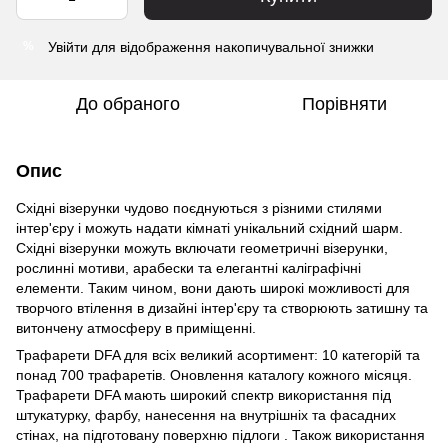
Увійти
для відображення накопичувальної знижки
%
До обраного
Порівняти
Опис
Східні візерунки чудово поєднуються з різними стилями
інтер'єру і можуть надати кімнаті унікальний східний шарм.
Східні візерунки можуть включати геометричні візерунки,
рослинні мотиви, арабески та елегантні каліграфічні
елементи. Таким чином, вони дають широкі можливості для
творчого втілення в дизайні інтер'єру та створюють затишну та
витончену атмосферу в приміщенні.
Трафарети DFA для всіх великий асортимент: 10 категорій та
понад 700 трафаретів. Оновлення каталогу кожного місяця.
Трафарети DFA мають широкий спектр використання під
штукатурку, фарбу, нанесення на внутрішніх та фасадних
стінах, на підготовану поверхню підлоги . Також використання