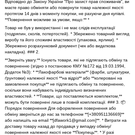
Відповідно до Закону України "Про захист прав споживачів", ви
маєте право обміняти або повернути товар належної якості
протягом 14 днів з моменту покупки, не рахуючи дня купівлі.
**Повернення можливе за умови, якщо:** *
Товар не був у використанні і не має слідів експлуатації
(подряпин, сколів, потертостей). * Збережено товарний вигляд
виробу та його споживчі властивості (упаковка, ярлики). *
Збережено розрахунковий документ (чек або видаткова
накладна). ### 2.
**Зверніть увагу:** Існують товари, які не підлягають обміну та
поверненню (згідно з постановою КМУ №172 від 19.03.1994,
Додаток №3): * **Лакофарбові матеріали** (фарби, штукатурки,
ґрунтовки) належної якості **на відріз** або **колеровані на
замовлення покупця** не підлягають обміну та поверненню,
оскільки вони набувають індивідуально визначених
властивостей. * **Товари, що поставляються комплектом,**
можуть бути повернені лише в повній комплектації. ### 3. 📦
Порядок повернення Для оформлення повернення або
обміну зверніться до нас за телефоном **[+380951136669]**
або напишіть на email **[dfawork1@gmail.com]**. * Витрати на
доставку товару назад до продавця у випадку обміну/
повернення належної якості несе **Покупець**. * У разі