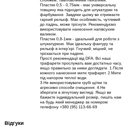
Пластик 0,5 - 0,75мм - має універсальну
товщину яка підходить для штукатурки та
фарбування. Завдяки цьому ви отримаєте
гарний рельєф. Має особливість, чутливий
до падінь, може тріснути. Рекомендуємо
використовувати нанесення напівсухим
валиком.
Пластик 0,8-1мм - ідеальний для роботи з
штукатуркою. Має ідеальну фактуру та
рельєф в інтерʼєрі. Гнучкий, міцний, не
тріскається при падінні.
Прості рекомендації від DFA: Всі наші
трафарети прослужать вам достатньо часу,
якщо правильно за ними доглядати. 1.Після
кожного нанесення мити трафарет. 2.Мити
під напором теплої води.
3.Не використовувати грубі щітки та
агресивні способи очищення. 4.Не
зберігати в зігнутому вигляді. Якщо ви
бажаєте індивідуальний розмір, пишіть нам
на будь який менеджер за номером
телефону +380 (95) 113-66-69
Відгуки