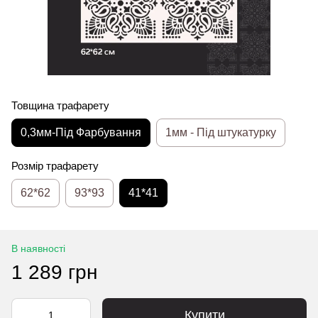
Товщина трафарету
0,3мм-Під Фарбування
1мм - Під штукатурку
Розмір трафарету
62*62
93*93
41*41
В наявності
1 289 грн
Купити