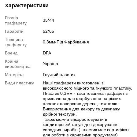
Характеристики
Розмір
35*44
трафарету
Габарити
52*65
Товщина
0,3мм-Під Фарбування
трафарету
Бренд
DFA
Країна
Україна
виробництва
Матеріал
Гнучкий пластик
Види пластику
Наші трафарети виготовлені з
високоякісного міцного та гнучкого пластику.
Пластик 0,3мм - така товщина трафаретів
призначена для фарбування на різних
плоских поверхнях дерева, текстилю.
Використання для декору та декупажу
дрібної текстури.
Також можна використовувати в
кондитерській галузі для декорування
солодких виробів ( пластик має сертифікат
для роботи з харчовими продуктами)