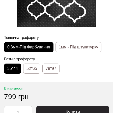
Товщина трафарету
0,3мм-Під Фарбування
1мм - Під штукатурку
Розмір трафарету
35*44
52*65
78*97
В наявності
799 грн
Купити