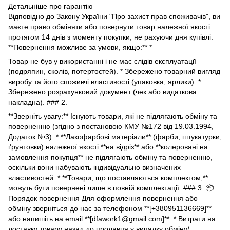
Детальніше про гарантію
Відповідно до Закону України "Про захист прав споживачів", ви
маєте право обміняти або повернути товар належної якості
протягом 14 днів з моменту покупки, не рахуючи дня купівлі.
**Повернення можливе за умови, якщо:** *
Товар не був у використанні і не має слідів експлуатації
(подряпин, сколів, потертостей). * Збережено товарний вигляд
виробу та його споживчі властивості (упаковка, ярлики). *
Збережено розрахунковий документ (чек або видаткова
накладна). ### 2.
**Зверніть увагу:** Існують товари, які не підлягають обміну та
поверненню (згідно з постановою КМУ №172 від 19.03.1994,
Додаток №3): * **Лакофарбові матеріали** (фарби, штукатурки,
ґрунтовки) належної якості **на відріз** або **колеровані на
замовлення покупця** не підлягають обміну та поверненню,
оскільки вони набувають індивідуально визначених
властивостей. * **Товари, що поставляються комплектом,**
можуть бути повернені лише в повній комплектації. ### 3. 📦
Порядок повернення Для оформлення повернення або
обміну зверніться до нас за телефоном **[+380951136669]**
або напишіть на email **[dfawork1@gmail.com]**. * Витрати на
доставку товару назад до продавця у випадку обміну/