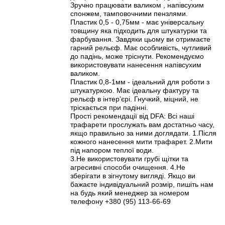
Зручно працювати валиком , напівсухим
спонжем, тамповочними пензлями.
Пластик 0,5 - 0,75мм - має універсальну
товщину яка підходить для штукатурки та
фарбування. Завдяки цьому ви отримаєте
гарний рельєф. Має особливість, чутливий
до падінь, може тріснути. Рекомендуємо
використовувати нанесення напівсухим
валиком.
Пластик 0,8-1мм - ідеальний для роботи з
штукатуркою. Має ідеальну фактуру та
рельєф в інтерʼєрі. Гнучкий, міцний, не
тріскається при падінні.
Прості рекомендації від DFA: Всі наші
трафарети прослужать вам достатньо часу,
якщо правильно за ними доглядати. 1.Після
кожного нанесення мити трафарет. 2.Мити
під напором теплої води.
3.Не використовувати грубі щітки та
агресивні способи очищення. 4.Не
зберігати в зігнутому вигляді. Якщо ви
бажаєте індивідуальний розмір, пишіть нам
на будь який менеджер за номером
телефону +380 (95) 113-66-69