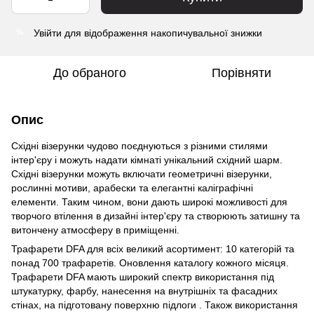
Увійти
для відображення накопичувальної знижки
%
До обраного
Порівняти
Опис
Східні візерунки чудово поєднуються з різними стилями
інтер'єру і можуть надати кімнаті унікальний східний шарм.
Східні візерунки можуть включати геометричні візерунки,
рослинні мотиви, арабески та елегантні каліграфічні
елементи. Таким чином, вони дають широкі можливості для
творчого втілення в дизайні інтер'єру та створюють затишну та
витончену атмосферу в приміщенні.
Трафарети DFA для всіх великий асортимент: 10 категорій та
понад 700 трафаретів. Оновлення каталогу кожного місяця.
Трафарети DFA мають широкий спектр використання під
штукатурку, фарбу, нанесення на внутрішніх та фасадних
стінах, на підготовану поверхню підлоги . Також використання