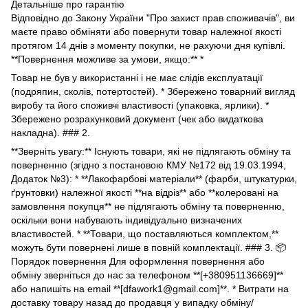
Детальніше про гарантію
Відповідно до Закону України "Про захист прав споживачів", ви
маєте право обміняти або повернути товар належної якості
протягом 14 днів з моменту покупки, не рахуючи дня купівлі.
**Повернення можливе за умови, якщо:** *
Товар не був у використанні і не має слідів експлуатації
(подряпин, сколів, потертостей). * Збережено товарний вигляд
виробу та його споживчі властивості (упаковка, ярлики). *
Збережено розрахунковий документ (чек або видаткова
накладна). ### 2.
**Зверніть увагу:** Існують товари, які не підлягають обміну та
поверненню (згідно з постановою КМУ №172 від 19.03.1994,
Додаток №3): * **Лакофарбові матеріали** (фарби, штукатурки,
ґрунтовки) належної якості **на відріз** або **колеровані на
замовлення покупця** не підлягають обміну та поверненню,
оскільки вони набувають індивідуально визначених
властивостей. * **Товари, що поставляються комплектом,**
можуть бути повернені лише в повній комплектації. ### 3. 📦
Порядок повернення Для оформлення повернення або
обміну зверніться до нас за телефоном **[+380951136669]**
або напишіть на email **[dfawork1@gmail.com]**. * Витрати на
доставку товару назад до продавця у випадку обміну/