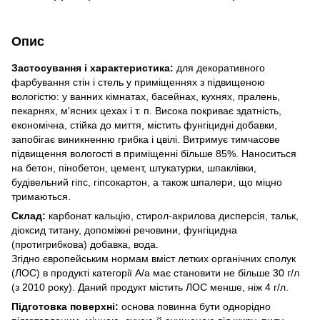
Опис
Застосування і характеристика:
для декоративного
фарбування стін і стель у приміщеннях з підвищеною
вологістю: у ванних кімнатах, басейнах, кухнях, пралень,
пекарнях, м'ясних цехах і т. п. Висока покриває здатність,
економічна, стійка до миття, містить фунгіцидні добавки,
запобігає виникненню грибка і цвілі. Витримує тимчасове
підвищення вологості в приміщенні більше 85%. Наноситься
на бетон, пінобетон, цемент, штукатурки, шпаклівки,
будівельний гіпс, гіпсокартон, а також шпалери, що міцно
тримаються.
Склад:
карбонат кальцію, стирол-акрилова дисперсія, тальк,
діоксид титану, допоміжні речовини, фунгіцидна
(протигрибкова) добавка, вода.
Згідно європейським нормам вміст летких органічних сполук
(ЛОС) в продукті категорії А/a має становити не більше 30 г/л
(з 2010 року). Даний продукт містить ЛОС менше, ніж 4 г/л.
Підготовка поверхні:
основа повинна бути однорідно