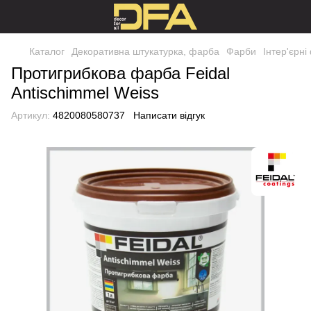
Каталог
Декоративна штукатурка, фарба
Фарби
Інтер'єрн
Протигрибкова фарба Feidal
Antischimmel Weiss
Артикул:
4820080580737
Написати відгук