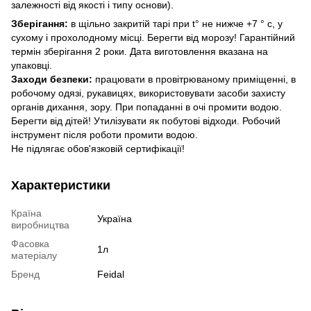
залежності від якості і типу основи).
Зберігання:
в щільно закритій тарі при t° не нижче +7 ° с, у
сухому і прохолодному місці. Берегти від морозу! Гарантійний
термін зберігання 2 роки. Дата виготовлення вказана на
упаковці.
Заходи безпеки:
працювати в провітрюваному приміщенні, в
робочому одязі, рукавицях, використовувати засоби захисту
органів дихання, зору. При попаданні в очі промити водою.
Берегти від дітей! Утилізувати як побутові відходи. Робочий
інструмент після роботи промити водою.
Не підлягає обов'язковій сертифікації!
Характеристики
Країна
Україна
виробництва
Фасовка
1л
матеріалу
Бренд
Feidal