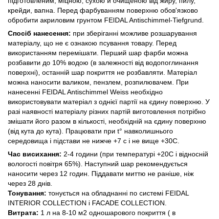
підготовленим, міцною, сухою й очищеною від жиру, пилу,
крейди, вапна. Перед фарбуванням поверхню обов'язково
обробити акриловим грунтом FEIDAL Antischimmel-Tiefgrund.
Спосіб нанесення:
при зберіганні можливе розшарування
матеріалу, що не є ознакою псування товару. Перед
використанням перемішати. Перший шар фарби можна
розбавити до 10% водою (в залежності від водопоглинання
поверхні), останній шар покриття не розбавляти. Матеріал
можна наносити валиком, пензлем, розпилювачем. При
нанесенні FEIDAL Antischimmel Weiss необхідно
використовувати матеріал з однієї партії на єдину поверхню. У
разі наявності матеріалу різних партій виготовлення потрібно
змішати його разом в кількості, необхідній на єдину поверхню
(від кута до кута). Працювати при t° навколишнього
середовища і підстави не нижче +7 с і не вище +30С.
Час висихання:
2-4 години (при температурі +20С і відносній
вологості повітря 65%). Наступний шар рекомендується
наносити через 12 годин. Піддавати миттю не раніше, ніж
через 28 днів.
Тонування:
тонується на обладнанні по системі FEIDAL
INTERIOR COLLECTION і FACADE COLLECTION.
Витрата:
1 л на 8-10 м2 одношарового покриття ( в