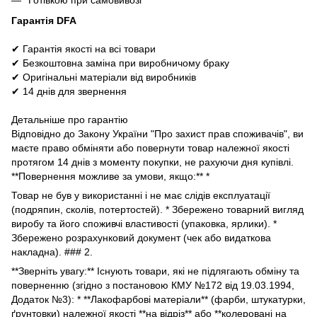
Готівкою при самовивозі
Гарантія DFA
✔ Гарантія якості на всі товари
✔ Безкоштовна заміна при виробничому браку
✔ Оригінальні матеріали від виробників
✔ 14 днів для звернення
Детальніше про гарантію
Відповідно до Закону України "Про захист прав споживачів", ви
маєте право обміняти або повернути товар належної якості
протягом 14 днів з моменту покупки, не рахуючи дня купівлі.
**Повернення можливе за умови, якщо:** *
Товар не був у використанні і не має слідів експлуатації
(подряпин, сколів, потертостей). * Збережено товарний вигляд
виробу та його споживчі властивості (упаковка, ярлики). *
Збережено розрахунковий документ (чек або видаткова
накладна). ### 2.
**Зверніть увагу:** Існують товари, які не підлягають обміну та
поверненню (згідно з постановою КМУ №172 від 19.03.1994,
Додаток №3): * **Лакофарбові матеріали** (фарби, штукатурки,
ґрунтовки) належної якості **на відріз** або **колеровані на