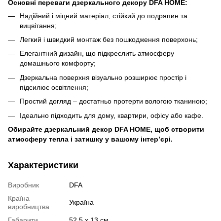
Основні переваги дзеркального декору DFA HOME:
Надійний і міцний матеріал, стійкий до подряпин та
вицвітання;
Легкий і швидкий монтаж без пошкодження поверхонь;
Елегантний дизайн, що підкреслить атмосферу
домашнього комфорту;
Дзеркальна поверхня візуально розширює простір і
підсилює освітлення;
Простий догляд – достатньо протерти вологою тканиною;
Ідеально підходить для дому, квартири, офісу або кафе.
Обирайте дзеркальний декор DFA HOME, щоб створити
атмосферу тепла і затишку у вашому інтер’єрі.
Характеристики
Виробник
DFA
Країна
Україна
виробництва
Габарити
52.5 x 13 см