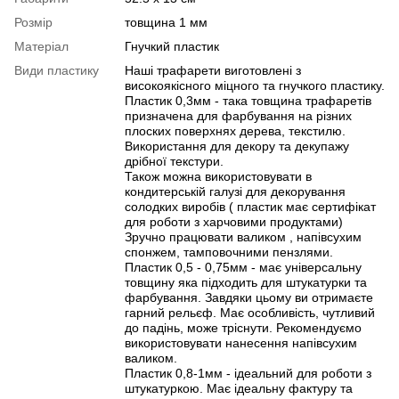
Розмір
товщина 1 мм
Матеріал
Гнучкий пластик
Види пластику
Наші трафарети виготовлені з
високоякісного міцного та гнучкого пластику.
Пластик 0,3мм - така товщина трафаретів
призначена для фарбування на різних
плоских поверхнях дерева, текстилю.
Використання для декору та декупажу
дрібної текстури.
Також можна використовувати в
кондитерській галузі для декорування
солодких виробів ( пластик має сертифікат
для роботи з харчовими продуктами)
Зручно працювати валиком , напівсухим
спонжем, тамповочними пензлями.
Пластик 0,5 - 0,75мм - має універсальну
товщину яка підходить для штукатурки та
фарбування. Завдяки цьому ви отримаєте
гарний рельєф. Має особливість, чутливий
до падінь, може тріснути. Рекомендуємо
використовувати нанесення напівсухим
валиком.
Пластик 0,8-1мм - ідеальний для роботи з
штукатуркою. Має ідеальну фактуру та