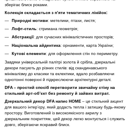
зберігає блиск роками.
Колекція складається з п’яти тематичних лінійок:
Природні мотиви
: метелики, птахи, листя;
Лофт-стиль
: стримана геометрія;
Абстракції
: для сучасних мінімалістичних просторів;
Національна айдентика
: орнаменти, карта України;
Кутові елементи
: для оформлення стін по периметру.
Завдяки універсальній палітрі золота й срібла, дзеркальні
декори пасують до різних стилів: від скандинавського
мінімалізму до класики та еклектики, вдало розбавляючи
однотонні поверхні й підкреслюючи архітектурні деталі.
DFA – простий спосіб перетворити звичайну стіну на
стильний арт-об’єкт без ремонту й зайвих витрат.
Дзеркальний декор DFA напис HOME
– це стильний акцент
для вашого інтер’єру, який додасть тепла і затишку будь-якому
простору. Виготовлений із високоякісного акрилу з
дзеркальним покриттям, цей декор легко монтується і служить
довго, зберігаючи яскравий блиск.