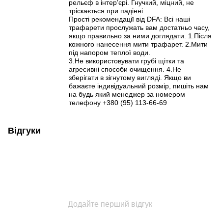
рельєф в інтерʼєрі. Гнучкий, міцний, не
тріскається при падінні.
Прості рекомендації від DFA: Всі наші
трафарети прослужать вам достатньо часу,
якщо правильно за ними доглядати. 1.Після
кожного нанесення мити трафарет. 2.Мити
під напором теплої води.
3.Не використовувати грубі щітки та
агресивні способи очищення. 4.Не
зберігати в зігнутому вигляді. Якщо ви
бажаєте індивідуальний розмір, пишіть нам
на будь який менеджер за номером
телефону +380 (95) 113-66-69
Відгуки
Додайте перший відгук