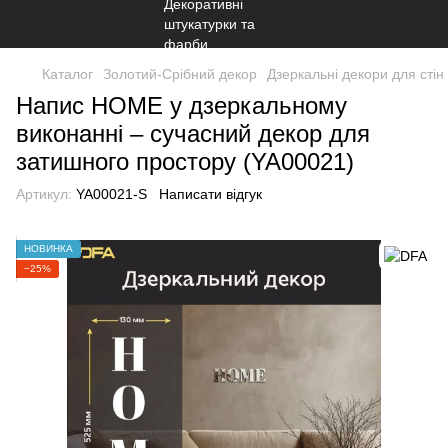
Каталог
Золотий-Срібний декор
Дзеркальні декори для стін
Напис HOME у дзеркальному
виконанні – сучасний декор для
затишного простору (YA00021)
Артикул:
YA00021-S
Написати відгук
НОВИНКА
−25%