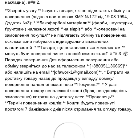
накладна). ### 2.
**Зверніть увагу:** Існують товари, які не підлягають обміну та
поверненню (згідно з постановою КМУ №172 від 19.03.1994,
Додаток №3): * **Лакофарбові матеріали** (фарби, штукатурки,
ґрунтовки) належної якості **на відріз** або **колеровані на
замовлення покупця** не підлягають обміну та поверненню,
оскільки вони набувають індивідуально визначених
властивостей. * **Товари, що поставляються комплектом,**
можуть бути повернені лише в повній комплектації. ### 3. 📦
Порядок повернення Для оформлення повернення або
обміну зверніться до нас за телефоном **[+380951136669]**
або напишіть на email **[dfawork1@gmail.com]**. * Витрати на
доставку товару назад до продавця у випадку обміну/
повернення належної якості несе **Покупець**. * У разі
повернення товару неналежної якості (брак, невідповідність
замовленню) витрати на доставку несе **Продавець**.
**Термін повернення коштів:** Кошти будуть повернуті
протягом 7 банківських днів після отримання та огляду товару.