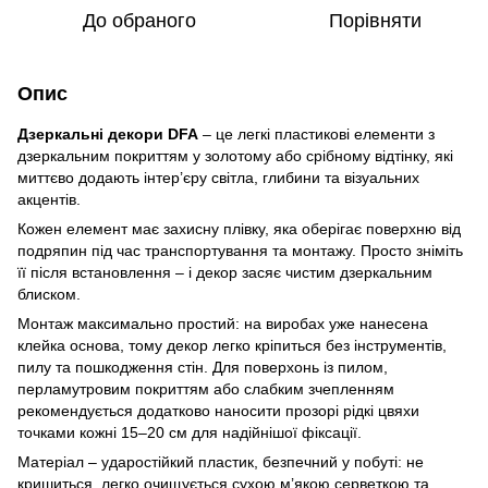
До обраного
Порівняти
Опис
Дзеркальні декори DFA
– це легкі пластикові елементи з
дзеркальним покриттям у золотому або срібному відтінку, які
миттєво додають інтер’єру світла, глибини та візуальних
акцентів.
Кожен елемент має захисну плівку, яка оберігає поверхню від
подряпин під час транспортування та монтажу. Просто зніміть
її після встановлення – і декор засяє чистим дзеркальним
блиском.
Монтаж максимально простий: на виробах уже нанесена
клейка основа, тому декор легко кріпиться без інструментів,
пилу та пошкодження стін. Для поверхонь із пилом,
перламутровим покриттям або слабким зчепленням
рекомендується додатково наносити прозорі рідкі цвяхи
точками кожні 15–20 см для надійнішої фіксації.
Матеріал – ударостійкий пластик, безпечний у побуті: не
кришиться, легко очищується сухою м’якою серветкою та