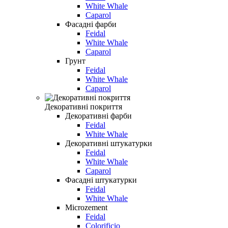
White Whale
Caparol
Фасадні фарби
Feidal
White Whale
Caparol
Грунт
Feidal
White Whale
Caparol
Декоративні покриття
Декоративні фарби
Feidal
White Whale
Декоративні штукатурки
Feidal
White Whale
Caparol
Фасадні штукатурки
Feidal
White Whale
Microzement
Feidal
Colorificio