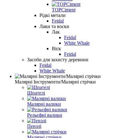
TOPCiment
Рідкі метали
Feidal
Лаки та воски
Лак
Feidal
White Whale
Віск
Feidal
Засоби для захисту деревини
Feidal
White Whale
Малярні Інструменти/Малярні стрічки
Шпателі
Малярні валики
Рельєфні валики
Пензлі
Малярні стрічки