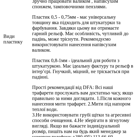
Зручно працювати валиком , напівсухим
спонжем, тамповочними пензлями.
Пластик 0,5 - 0,75мм - має універсальну
товщину яка підходить для штукатурки та
фарбування. Завдяки цьому ви отримаєте
гарний рельєф. Має особливість, чутливий до
Види
падінь, може тріснути. Рекомендуємо
пластику
використовувати нанесення напівсухим
валиком.
Пластик 0,8-1мм - ідеальний для роботи з
штукатуркою. Має ідеальну фактуру та рельєф в
інтерʼєрі. Гнучкий, міцний, не тріскається при
падінні.
Прості рекомендації від DFA: Всі наші
трафарети прослужать вам достатньо часу, якщо
правильно за ними доглядати. 1.Після кожного
нанесення мити трафарет. 2.Мити під напором
теплої води.
3.Не використовувати грубі щітки та агресивні
способи очищення. 4.Не зберігати в зігнутому
вигляді. Якщо ви бажаєте індивідуальний
розмір, пишіть нам на будь який менеджер за
номером телефону +380 (95) 113-66-69