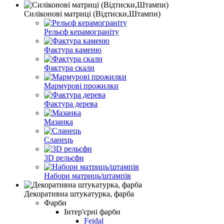
Силіконові матриці (Відтиски,Штампи)
Рельєф керамограніту
Фактура каменю
Фактура скали
Мармурові прожилки
Фактура дерева
Мазанка
Сланець
3D рельєфи
Набори матриць/штампів
Декоративна штукатурка, фарба
Фарби
Інтер'єрні фарби
Feidal