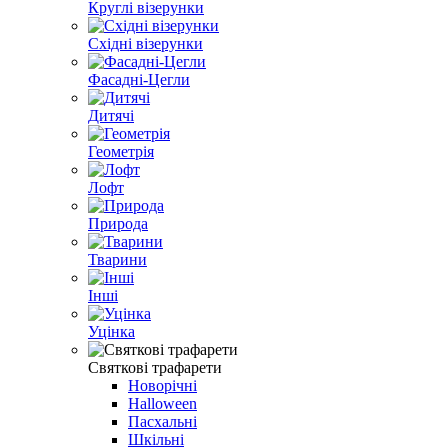
Круглі візерунки
Східні візерунки
Фасадні-Цегли
Дитячі
Геометрія
Лофт
Природа
Тварини
Інші
Уцінка
Святкові трафарети
Новорічні
Halloween
Пасхальні
Шкільні