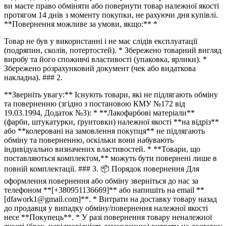
ви маєте право обміняти або повернути товар належної якості
протягом 14 днів з моменту покупки, не рахуючи дня купівлі.
**Повернення можливе за умови, якщо:** *
Товар не був у використанні і не має слідів експлуатації
(подряпин, сколів, потертостей). * Збережено товарний вигляд
виробу та його споживчі властивості (упаковка, ярлики). *
Збережено розрахунковий документ (чек або видаткова
накладна). ### 2.
**Зверніть увагу:** Існують товари, які не підлягають обміну
та поверненню (згідно з постановою КМУ №172 від
19.03.1994, Додаток №3): * **Лакофарбові матеріали**
(фарби, штукатурки, ґрунтовки) належної якості **на відріз**
або **колеровані на замовлення покупця** не підлягають
обміну та поверненню, оскільки вони набувають
індивідуально визначених властивостей. * **Товари, що
поставляються комплектом,** можуть бути повернені лише в
повній комплектації. ### 3. 📦 Порядок повернення Для
оформлення повернення або обміну зверніться до нас за
телефоном **[+380951136669]** або напишіть на email **
[dfawork1@gmail.com]**. * Витрати на доставку товару назад
до продавця у випадку обміну/повернення належної якості
несе **Покупець**. * У разі повернення товару неналежної