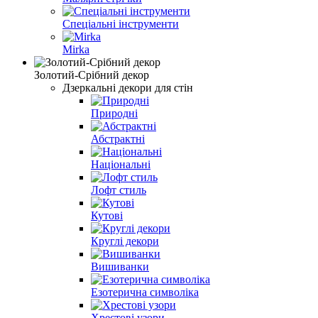
Спеціальні інструменти
Mirka
Золотий-Срібний декор
Дзеркальні декори для стін
Природні
Абстрактні
Національні
Лофт стиль
Кутові
Круглі декори
Вишиванки
Езотерична символіка
Хрестові узори