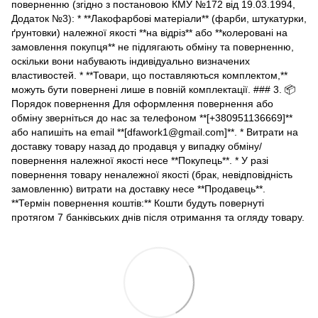
поверненню (згідно з постановою КМУ №172 від 19.03.1994,
Додаток №3): * **Лакофарбові матеріали** (фарби, штукатурки,
ґрунтовки) належної якості **на відріз** або **колеровані на
замовлення покупця** не підлягають обміну та поверненню,
оскільки вони набувають індивідуально визначених
властивостей. * **Товари, що поставляються комплектом,**
можуть бути повернені лише в повній комплектації. ### 3. 📦
Порядок повернення Для оформлення повернення або
обміну зверніться до нас за телефоном **[+380951136669]**
або напишіть на email **[dfawork1@gmail.com]**. * Витрати на
доставку товару назад до продавця у випадку обміну/
повернення належної якості несе **Покупець**. * У разі
повернення товару неналежної якості (брак, невідповідність
замовленню) витрати на доставку несе **Продавець**.
**Термін повернення коштів:** Кошти будуть повернуті
протягом 7 банківських днів після отримання та огляду товару.