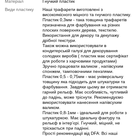
Матеріал
Гнучкий пластик
Види пластику
Наші трафарети виготовлені з
високоякісного міцного та гнучкого пластику.
Пластик 0,3мм - така товщина трафаретів
призначена для фарбування на різних
плоских поверхнях дерева, текстилю.
Використання для декору та декупажу
дрібної текстури.
Також можна використовувати в
кондитерській галузі для декорування
солодких виробів ( пластик має сертифікат
для роботи з харчовими продуктами)
Зручно працювати валиком , напівсухим
спонжем, тамповочними пензлями.
Пластик 0,5 - 0,75мм - має універсальну
товщину яка підходить для штукатурки та
фарбування. Завдяки цьому ви отримаєте
гарний рельєф. Має особливість, чутливий
до падінь, може тріснути. Рекомендуємо
використовувати нанесення напівсухим
валиком.
Пластик 0,8-1мм - ідеальний для роботи з
штукатуркою. Має ідеальну фактуру та
рельєф в інтерʼєрі. Гнучкий, міцний, не
тріскається при падінні.
Прості рекомендації від DFA: Всі наші