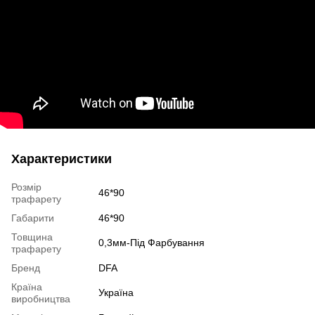
Характеристики
Розмір
46*90
трафарету
Габарити
46*90
Товщина
0,3мм-Під Фарбування
трафарету
Бренд
DFA
Країна
Україна
виробництва