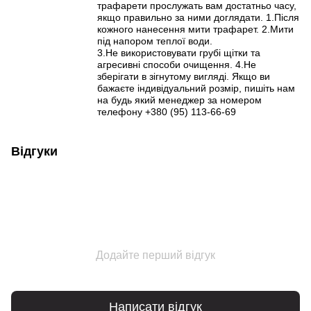
трафарети прослужать вам достатньо часу,
якщо правильно за ними доглядати. 1.Після
кожного нанесення мити трафарет. 2.Мити
під напором теплої води.
3.Не використовувати грубі щітки та
агресивні способи очищення. 4.Не
зберігати в зігнутому вигляді. Якщо ви
бажаєте індивідуальний розмір, пишіть нам
на будь який менеджер за номером
телефону +380 (95) 113-66-69
Відгуки
Додайте перший відгук
Написати відгук