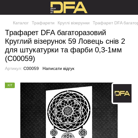
Каталог
Трафарети
Круглі візерунки
Трафарет DFA багатор
Трафарет DFA багаторазовий
Круглий візерунок 59 Ловець снів 2
для штукатурки та фарби 0,3-1мм
(С00059)
Артикул:
С00059
Написати відгук
ХІТ