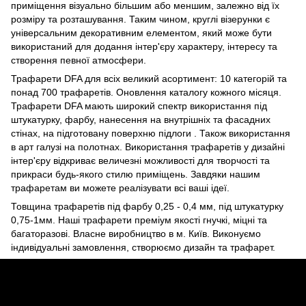
приміщення візуально більшим або меншим, залежно від їх
розміру та розташування. Таким чином, круглі візерунки є
універсальним декоративним елементом, який може бути
використаний для додання інтер'єру характеру, інтересу та
створення певної атмосфери.
Трафарети DFA для всіх великий асортимент: 10 категорій та
понад 700 трафаретів. Оновлення каталогу кожного місяця.
Трафарети DFA мають широкий спектр використання під
штукатурку, фарбу, нанесення на внутрішніх та фасадних
стінах, на підготовану поверхню підлоги . Також використання
в арт галузі на полотнах. Використання трафаретів у дизайні
інтер'єру відкриває величезні можливості для творчості та
прикраси будь-якого стилю приміщень. Завдяки нашим
трафаретам ви можете реалізувати всі ваші ідеї.
Товщина трафаретів під фарбу 0,25 - 0,4 мм, під штукатурку
0,75-1мм. Наші трафарети преміум якості гнучкі, міцні та
багаторазові. Власне виробництво в м. Київ. Виконуємо
індивідуальні замовлення, створюємо дизайн та трафарет.