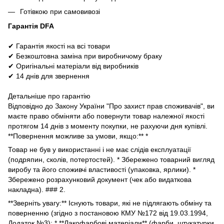
Готівкою при самовивозі
Гарантія DFA
✔ Гарантія якості на всі товари
✔ Безкоштовна заміна при виробничому браку
✔ Оригінальні матеріали від виробників
✔ 14 днів для звернення
Детальніше про гарантію
Відповідно до Закону України "Про захист прав споживачів", ви
маєте право обміняти або повернути товар належної якості
протягом 14 днів з моменту покупки, не рахуючи дня купівлі.
**Повернення можливе за умови, якщо:** *
Товар не був у використанні і не має слідів експлуатації
(подряпин, сколів, потертостей). * Збережено товарний вигляд
виробу та його споживчі властивості (упаковка, ярлики). *
Збережено розрахунковий документ (чек або видаткова
накладна). ### 2.
**Зверніть увагу:** Існують товари, які не підлягають обміну та
поверненню (згідно з постановою КМУ №172 від 19.03.1994,
Додаток №3): * **Лакофарбові матеріали** (фарби, штукатурки,