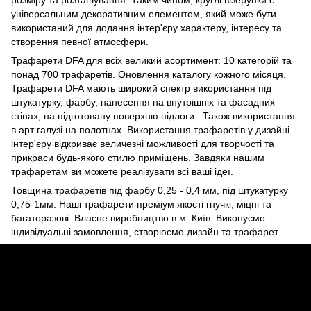
універсальним декоративним елементом, який може бути
використаний для додання інтер'єру характеру, інтересу та
створення певної атмосфери.
Трафарети DFA для всіх великий асортимент: 10 категорій та
понад 700 трафаретів. Оновлення каталогу кожного місяця.
Трафарети DFA мають широкий спектр використання під
штукатурку, фарбу, нанесення на внутрішніх та фасадних
стінах, на підготовану поверхню підлоги . Також використання
в арт галузі на полотнах. Використання трафаретів у дизайні
інтер'єру відкриває величезні можливості для творчості та
прикраси будь-якого стилю приміщень. Завдяки нашим
трафаретам ви можете реалізувати всі ваші ідеї.
Товщина трафаретів під фарбу 0,25 - 0,4 мм, під штукатурку
0,75-1мм. Наші трафарети преміум якості гнучкі, міцні та
багаторазові. Власне виробництво в м. Київ. Виконуємо
індивідуальні замовлення, створюємо дизайн та трафарет.