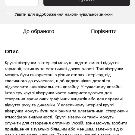
Увійти
для відображення накопичувальної знижки
%
До обраного
Порівняти
Опис
Круглі візерунки в інтер'єрі можуть надати кімнаті відчуття
гармонії, затишку та естетичної досконалості. Такі візерунки
можуть бути використані в різних стилях інтер'єру, від
класичного до сучасного, щоб додати цікаві деталі та
підкреслити індивідуальність дизайну. У сучасному дизайні
інтер'єру круглі візерунки часто використовуються для
створення вражаючих графічних акцентів або для передачі
відчуття руху та динаміки. У класичному інтер'єрі круглі
візерунки можуть бути помірними та елегантними, створюючи
атмосферу вишуканості. Круглі візерунки також можуть
служити для створення оптичних ілюзій, вони можуть зробити
приміщення візуально більшим або меншим, залежно від їх
розміру та розташування. Таким чином, круглі візерунки є