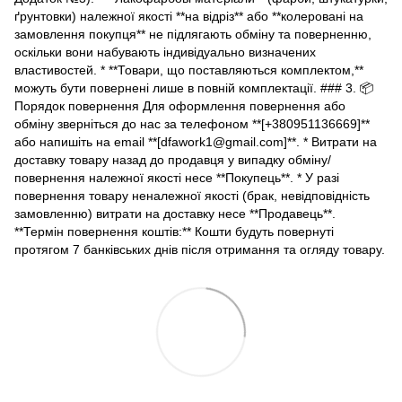
ґрунтовки) належної якості **на відріз** або **колеровані на
замовлення покупця** не підлягають обміну та поверненню,
оскільки вони набувають індивідуально визначених
властивостей. * **Товари, що поставляються комплектом,**
можуть бути повернені лише в повній комплектації. ### 3. 📦
Порядок повернення Для оформлення повернення або
обміну зверніться до нас за телефоном **[+380951136669]**
або напишіть на email **[dfawork1@gmail.com]**. * Витрати на
доставку товару назад до продавця у випадку обміну/
повернення належної якості несе **Покупець**. * У разі
повернення товару неналежної якості (брак, невідповідність
замовленню) витрати на доставку несе **Продавець**.
**Термін повернення коштів:** Кошти будуть повернуті
протягом 7 банківських днів після отримання та огляду товару.