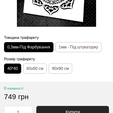
Товщина трафарету
0,3мм-Під Фарбування
1мм - Під штукатурку
Розмір трафарету
40*40
60x60 см
90x90 см
В наявності
749 грн
Купити