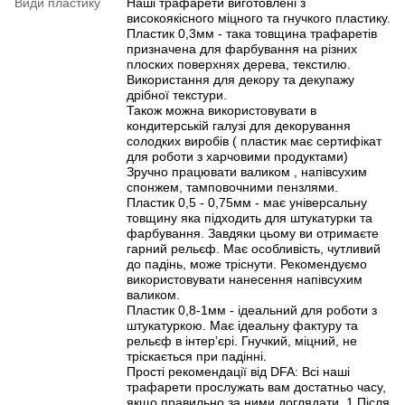
Види пластику
Наші трафарети виготовлені з
високоякісного міцного та гнучкого пластику.
Пластик 0,3мм - така товщина трафаретів
призначена для фарбування на різних
плоских поверхнях дерева, текстилю.
Використання для декору та декупажу
дрібної текстури.
Також можна використовувати в
кондитерській галузі для декорування
солодких виробів ( пластик має сертифікат
для роботи з харчовими продуктами)
Зручно працювати валиком , напівсухим
спонжем, тамповочними пензлями.
Пластик 0,5 - 0,75мм - має універсальну
товщину яка підходить для штукатурки та
фарбування. Завдяки цьому ви отримаєте
гарний рельєф. Має особливість, чутливий
до падінь, може тріснути. Рекомендуємо
використовувати нанесення напівсухим
валиком.
Пластик 0,8-1мм - ідеальний для роботи з
штукатуркою. Має ідеальну фактуру та
рельєф в інтерʼєрі. Гнучкий, міцний, не
тріскається при падінні.
Прості рекомендації від DFA: Всі наші
трафарети прослужать вам достатньо часу,
якщо правильно за ними доглядати. 1.Після