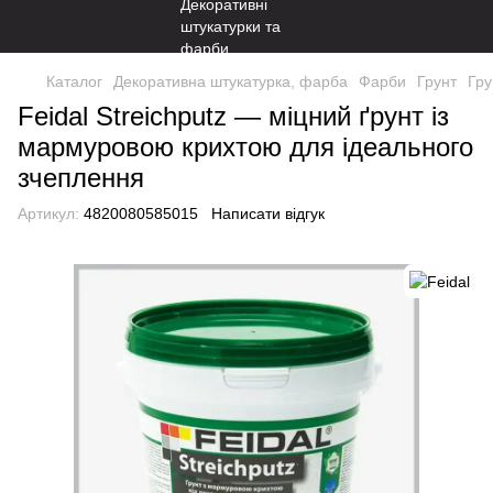
Каталог
Декоративна штукатурка, фарба
Фарби
Грунт
Гру
Feidal Streichputz — міцний ґрунт із
мармуровою крихтою для ідеального
зчеплення
Артикул:
4820080585015
Написати відгук