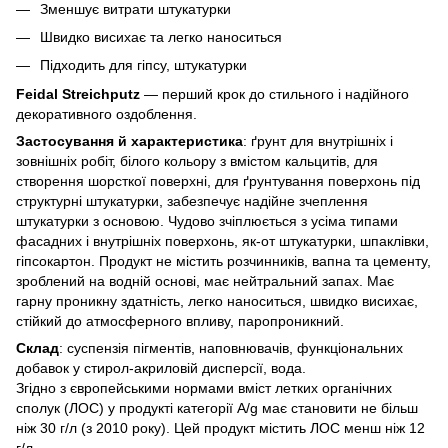
Зменшує витрати штукатурки
Швидко висихає та легко наноситься
Підходить для гіпсу, штукатурки
Feidal Streichputz
— перший крок до стильного і надійного
декоративного оздоблення.
Застосування й характеристика
: ґрунт для внутрішніх і
зовнішніх робіт, білого кольору з вмістом кальцитів, для
створення шорсткої поверхні, для ґрунтування поверхонь під
структурні штукатурки, забезпечує надійне зчеплення
штукатурки з основою. Чудово зчіплюється з усіма типами
фасадних і внутрішніх поверхонь, як-от штукатурки, шпаклівки,
гіпсокартон. Продукт не містить розчинників, вапна та цементу,
зроблений на водній основі, має нейтральний запах. Має
гарну проникну здатність, легко наноситься, швидко висихає,
стійкий до атмосферного впливу, паропроникний.
Склад
: суспензія пігментів, наповнювачів, функціональних
добавок у стирол-акриловій дисперсії, вода.
Згідно з європейськими нормами вміст летких органічних
сполук (ЛОС) у продукті категорії А/g має становити не більш
ніж 30 г/л (з 2010 року). Цей продукт містить ЛОС менш ніж 12
г/л.