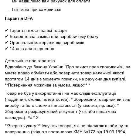
ми надішлемо вам рахунок для оплати
Готівкою при самовивозі
Гарантія DFA
✔ Гарантія якості на всі товари
✔ Безкоштовна заміна при виробничому браку
✔ Оригінальні матеріали від виробників
✔ 14 днів для звернення
Детальніше про гарантію
Відповідно до Закону України "Про захист прав споживачів", ви
маєте право обміняти або повернути товар належної якості
протягом 14 днів з моменту покупки, не рахуючи дня купівлі.
**Повернення можливе за умови, якщо:** *
Товар не був у використанні і не має слідів експлуатації
(подряпин, сколів, потертостей). * Збережено товарний вигляд
виробу та його споживчі властивості (упаковка, ярлики). *
Збережено розрахунковий документ (чек або видаткова
накладна). ### 2.
**Зверніть увагу:** Існують товари, які не підлягають обміну та
поверненню (згідно з постановою КМУ №172 від 19.03.1994,