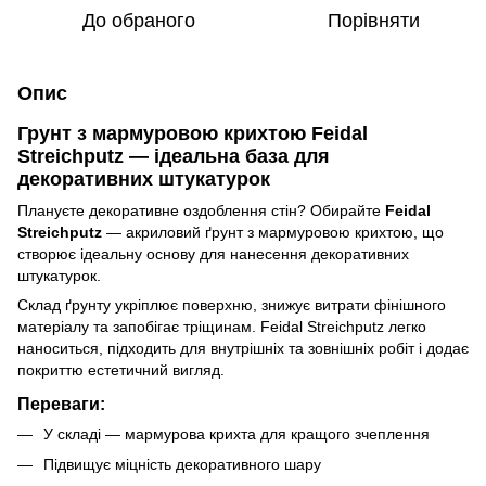
До обраного
Порівняти
Опис
Грунт з мармуровою крихтою Feidal
Streichputz — ідеальна база для
декоративних штукатурок
Плануєте декоративне оздоблення стін? Обирайте
Feidal
Streichputz
— акриловий ґрунт з мармуровою крихтою, що
створює ідеальну основу для нанесення декоративних
штукатурок.
Склад ґрунту укріплює поверхню, знижує витрати фінішного
матеріалу та запобігає тріщинам. Feidal Streichputz легко
наноситься, підходить для внутрішніх та зовнішніх робіт і додає
покриттю естетичний вигляд.
Переваги:
У складі — мармурова крихта для кращого зчеплення
Підвищує міцність декоративного шару