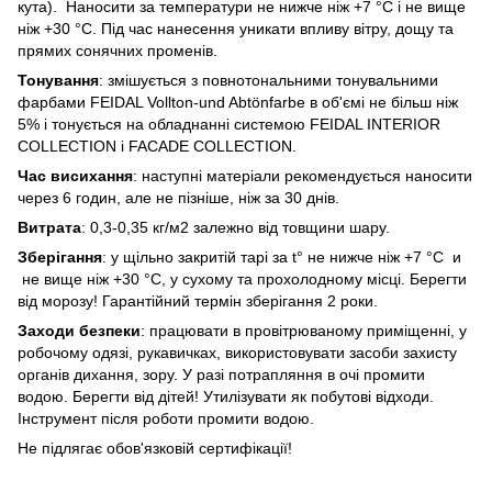
кута). Наносити за температури не нижче ніж +7 °C і не вище
ніж +30 °C. Під час нанесення уникати впливу вітру, дощу та
прямих сонячних променів.
Тонування
: змішується з повнотональними тонувальними
фарбами FEIDAL Vollton-und Abtönfarbe в об'ємі не більш ніж
5% і тонується на обладнанні системою FEIDAL INTERIOR
COLLECTION і FACADE COLLECTION.
Час висихання
: наступні матеріали рекомендується наносити
через 6 годин, але не пізніше, ніж за 30 днів.
Витрата
: 0,3-0,35 кг/м2 залежно від товщини шару.
Зберігання
: у щільно закритій тарі за t° не нижче ніж +7 °C и
не вище ніж +30 °C, у сухому та прохолодному місці. Берегти
від морозу! Гарантійний термін зберігання 2 роки.
Заходи безпеки
: працювати в провітрюваному приміщенні, у
робочому одязі, рукавичках, використовувати засоби захисту
органів дихання, зору. У разі потрапляння в очі промити
водою. Берегти від дітей! Утилізувати як побутові відходи.
Інструмент після роботи промити водою.
Не підлягає обов'язковій сертифікації!