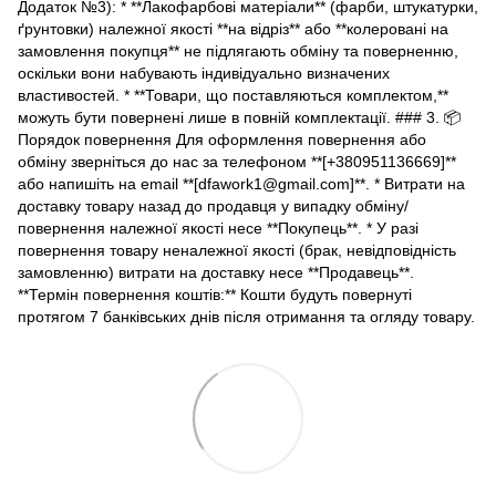
Додаток №3): * **Лакофарбові матеріали** (фарби, штукатурки,
ґрунтовки) належної якості **на відріз** або **колеровані на
замовлення покупця** не підлягають обміну та поверненню,
оскільки вони набувають індивідуально визначених
властивостей. * **Товари, що поставляються комплектом,**
можуть бути повернені лише в повній комплектації. ### 3. 📦
Порядок повернення Для оформлення повернення або
обміну зверніться до нас за телефоном **[+380951136669]**
або напишіть на email **[dfawork1@gmail.com]**. * Витрати на
доставку товару назад до продавця у випадку обміну/
повернення належної якості несе **Покупець**. * У разі
повернення товару неналежної якості (брак, невідповідність
замовленню) витрати на доставку несе **Продавець**.
**Термін повернення коштів:** Кошти будуть повернуті
протягом 7 банківських днів після отримання та огляду товару.