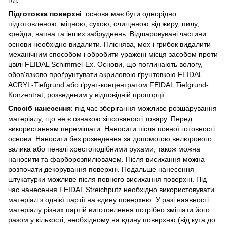
Підготовка поверхні
: основа має бути однорідно
підготовленою, міцною, сухою, очищеною від жиру, пилу,
крейди, вапна та інших забруднень. Відшаровувані частини
основи необхідно видалити. Пліснява, мох і грибок видалити
механічним способом і обробити уражені місця засобом проти
цвілі FEIDAL Schimmel-Ex. Основи, що поглинають вологу,
обов'язково проґрунтувати акриловою ґрунтовкою FEIDAL
ACRYL-Tiefgrund або ґрунт-концентратом FEIDAL Tiefgrund-
Konzentrat, розведеним у відповідній пропорції.
Спосіб нанесення
: під час зберігання можливе розшарування
матеріалу, що не є ознакою зіпсованості товару. Перед
використанням перемішати. Наносити після повної готовності
основи. Наносити без розведення за допомогою велюрового
валика або пензлі хрестоподібними рухами, також можна
наносити та фарборозпилювачем. Після висихання можна
розпочати декорування поверхні. Подальше нанесення
штукатурки можливе після повного висихання поверхні. Під
час нанесення FEIDAL Streichputz необхідно використовувати
матеріал з однієї партії на єдину поверхню. У разі наявності
матеріалу різних партій виготовлення потрібно змішати його
разом у кількості, необхідному на єдину поверхню (від кута до