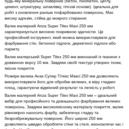
будь-яку мінеральну поверхню (бетон, пінобетон, цеглу,
цемент, штукатурку, шпаклівку, гіпсові основи). Ідеальна для
робіт з оновлення раніше пофарбованих поверхонь. Має
високу адгезію, стійка до мокрого стирання.
Валик малярний Anza Super Titex Maxi 250 мм
характеризується високою покривною здатністю. Це
професійний інструмент, який можна використовувати для
фарбування стін, бетонної підлоги, дерев'яної підлоги або
паркету.
Валик малярський Super Titex 250 мм виконаний із тканини з
довжиною ворсу 10 мм. Завдяки своїй текстурі утворює тонке,
якісне покриття.
Розміри валика Анза Супер Тітекс Максі 250 мм дозволяють
використовувати його для обробки великих, в міру гладких
площ, гарантуючи відмінний результат та легкість у роботі.
Валик малярний Anza Super Titex Maxi 250 мм
–
ідеальний
вибір для професійного та домашнього фарбування великих
поверхонь. Завдяки високоякісному матеріалу покриття, валик
рівномірно наносить фарбу, забезпечує гладку та
безрозбризкувальну поверхню. Його широкі 250 мм
дозволяють швидко обробляти стіни та стелі, економлячи час і