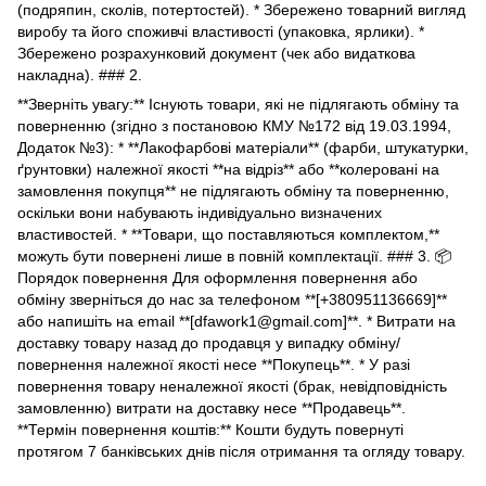
(подряпин, сколів, потертостей). * Збережено товарний вигляд
виробу та його споживчі властивості (упаковка, ярлики). *
Збережено розрахунковий документ (чек або видаткова
накладна). ### 2.
**Зверніть увагу:** Існують товари, які не підлягають обміну та
поверненню (згідно з постановою КМУ №172 від 19.03.1994,
Додаток №3): * **Лакофарбові матеріали** (фарби, штукатурки,
ґрунтовки) належної якості **на відріз** або **колеровані на
замовлення покупця** не підлягають обміну та поверненню,
оскільки вони набувають індивідуально визначених
властивостей. * **Товари, що поставляються комплектом,**
можуть бути повернені лише в повній комплектації. ### 3. 📦
Порядок повернення Для оформлення повернення або
обміну зверніться до нас за телефоном **[+380951136669]**
або напишіть на email **[dfawork1@gmail.com]**. * Витрати на
доставку товару назад до продавця у випадку обміну/
повернення належної якості несе **Покупець**. * У разі
повернення товару неналежної якості (брак, невідповідність
замовленню) витрати на доставку несе **Продавець**.
**Термін повернення коштів:** Кошти будуть повернуті
протягом 7 банківських днів після отримання та огляду товару.