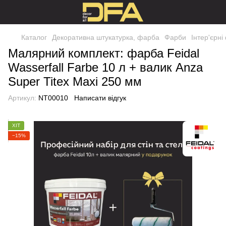
Каталог
Декоративна штукатурка, фарба
Фарби
Інтер'єрн
Малярний комплект: фарба Feidal
Wasserfall Farbe 10 л + валик Anza
Super Titex Maxi 250 мм
Артикул:
NT00010
Написати відгук
ХІТ
−15%