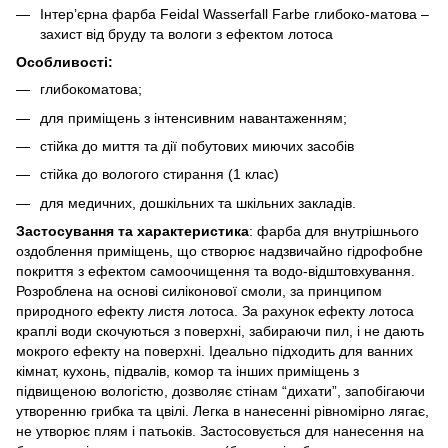
Інтер’єрна фарба Feidal Wasserfall Farbe глибоко-матова –
захист від бруду та вологи з ефектом лотоса
Особливості:
глибокоматова;
для приміщень з інтенсивним навантаженням;
стійка до миття та дії побутових миючих засобів
стійка до вологого стирання (1 клас)
для медичних, дошкільних та шкільних закладів.
Застосування та характеристика
: фарба для внутрішнього
оздоблення приміщень, що створює надзвичайно гідрофобне
покриття з ефектом самоочищення та водо-відштовхування.
Розроблена на основі силіконової смоли, за принципом
природного ефекту листя лотоса. За рахунок ефекту лотоса
краплі води скочуються з поверхні, забираючи пил, і не дають
мокрого ефекту на поверхні. Ідеально підходить для ванних
кімнат, кухонь, підвалів, комор та інших приміщень з
підвищеною вологістю, дозволяє стінам “дихати”, запобігаючи
утворенню грибка та цвілі. Легка в нанесенні рівномірно лягає,
не утворює плям і патьоків. Застосовується для нанесення на