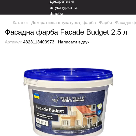
Каталог
Декоративна штукатурка, фарба
Фарби
Фасадні 
Фасадна фарба Facade Budget 2.5 л
Артикул:
4823113403973
Написати відгук