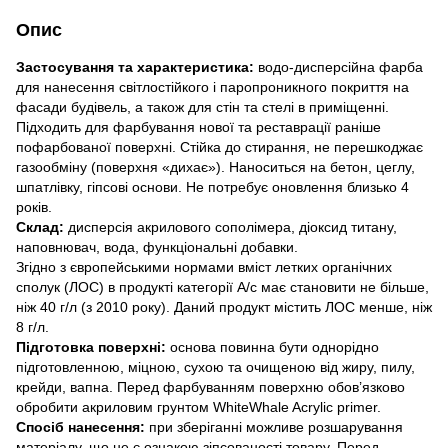
Опис
Застосування та характеристика:
водо-дисперсійна фарба
для нанесення світлостійкого і паропроникного покриття на
фасади будівель, а також для стін та стелі в приміщенні.
Підходить для фарбування нової та реставрації раніше
пофарбованої поверхні. Стійка до стирання, не перешкоджає
газообміну (поверхня «дихає»). Наноситься на бетон, цеглу,
шпатлівку, гіпсові основи. Не потребує оновлення близько 4
років.
Склад:
дисперсія акрилового сополімера, діоксид титану,
наповнювач, вода, функціональні добавки.
Згідно з європейськими нормами вміст летких органічних
сполук (ЛОС) в продукті категорії А/с має становити не більше,
ніж 40 г/л (з 2010 року). Даний продукт містить ЛОС менше, ніж
8 г/л.
Підготовка поверхні:
основа повинна бути однорідно
підготовленною, міцною, сухою та очищеною від жиру, пилу,
крейди, вапна. Перед фарбуванням поверхню обов’язково
обробити акриловим грунтом WhiteWhale Acrylic primer.
Спосіб нанесення:
при зберіганні можливе розшарування
матеріалу, що не є ознакою зіпсованості товару. Перед