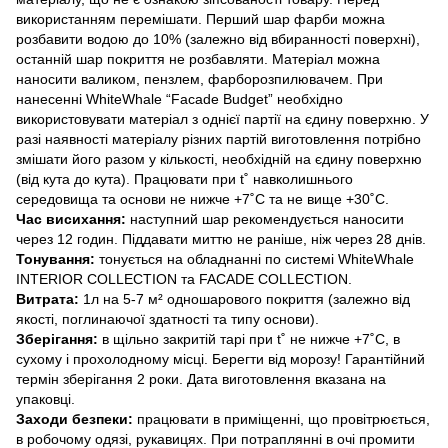
використанням перемішати. Перший шар фарби можна
розбавити водою до 10% (залежно від вбиранності поверхні),
останній шар покриття не розбавляти. Матеріал можна
наносити валиком, пензлем, фарборозпилювачем. При
нанесенні WhiteWhale “Facade Budget” необхідно
використовувати матеріал з однієї партії на єдину поверхню. У
разі наявності матеріалу різних партій виготовлення потрібно
змішати його разом у кількості, необхідній на єдину поверхню
(від кута до кута). Працювати при t˚ навколишнього
середовища та основи не нижче +7˚С та не вище +30˚С.
Час висихання:
наступний шар рекомендується наносити
через 12 годин. Піддавати миттю не раніше, ніж через 28 днів.
Тонування:
тонується на обладнанні по системі WhiteWhale
INTERIOR COLLECTION та FACADE COLLECTION.
Витрата:
1л на 5-7 м² одношарового покриття (залежно від
якості, поглинаючої здатності та типу основи).
Зберігання:
в щільно закритій тарі при t˚ не нижче +7˚С, в
сухому і прохолодному місці. Берегти від морозу! Гарантійний
термін зберігання 2 роки. Дата виготовлення вказана на
упаковці.
Заходи безпеки:
працювати в приміщенні, що провітрюється,
в робочому одязі, рукавицях. При потраплянні в очі промити