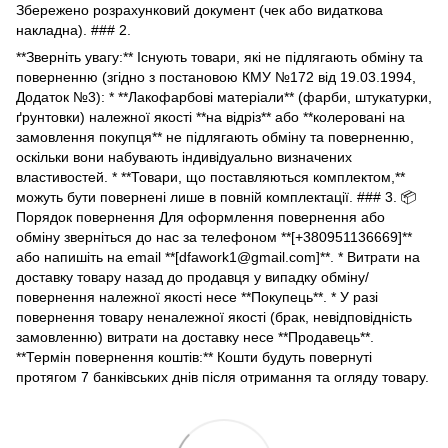
Збережено розрахунковий документ (чек або видаткова
накладна). ### 2.
**Зверніть увагу:** Існують товари, які не підлягають обміну та
поверненню (згідно з постановою КМУ №172 від 19.03.1994,
Додаток №3): * **Лакофарбові матеріали** (фарби, штукатурки,
ґрунтовки) належної якості **на відріз** або **колеровані на
замовлення покупця** не підлягають обміну та поверненню,
оскільки вони набувають індивідуально визначених
властивостей. * **Товари, що поставляються комплектом,**
можуть бути повернені лише в повній комплектації. ### 3. 📦
Порядок повернення Для оформлення повернення або
обміну зверніться до нас за телефоном **[+380951136669]**
або напишіть на email **[dfawork1@gmail.com]**. * Витрати на
доставку товару назад до продавця у випадку обміну/
повернення належної якості несе **Покупець**. * У разі
повернення товару неналежної якості (брак, невідповідність
замовленню) витрати на доставку несе **Продавець**.
**Термін повернення коштів:** Кошти будуть повернуті
протягом 7 банківських днів після отримання та огляду товару.