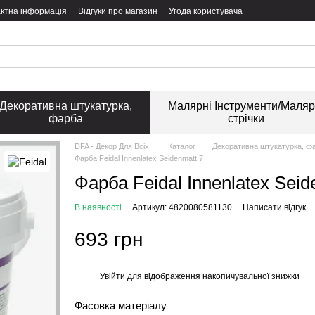
ктна інформація
Відгуки про магазин
Угода користувача
Декоративна штукатурка,
Малярні Інструменти/Маляр
фарба
стрічки
DFA - Декор Для Всіх!
Каталог
Декоративна штукатурка, ф
Фарба Feidal Innenlatex Seidenmatt 7
Фарба Feidal Innenlatex Seid
В наявності
Артикул: 4820080581130
Написати відгук
693 грн
Увійти
для відображення накопичувальної знижки
%
Фасовка матеріалу