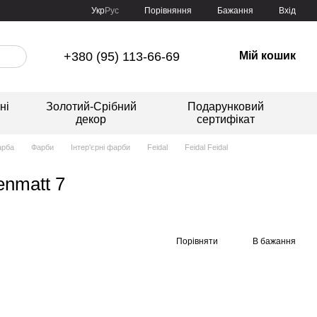
Порівняння
Укр
Рус
Бажання
Вхід
+380 (95) 113-66-69
Мій кошик
ні
Золотий-Срібний
Подарунковий
декор
сертифікат
арба
Фарби
Інтер'єрні фарби
Feidal
Feidal Feidal
enmatt 7
Порівняти
В бажання