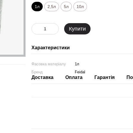
1л
2,5л
5л
10л
Купити
Характеристики
Фасовка матеріалу
1л
Бренд
Feidal
Доставка
Оплата
Гарантія
По