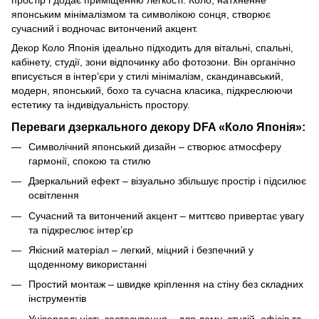
японським мінімалізмом та символікою сонця, створює
сучасний і водночас витончений акцент.
Декор Коло Японія ідеально підходить для вітальні, спальні,
кабінету, студії, зони відпочинку або фотозони. Він органічно
вписується в інтер’єри у стилі мінімалізм, скандинавський,
модерн, японський, бохо та сучасна класика, підкреслюючи
естетику та індивідуальність простору.
Переваги дзеркального декору DFA «Коло Японія»:
Символічний японський дизайн – створює атмосферу
гармонії, спокою та стилю
Дзеркальний ефект – візуально збільшує простір і підсилює
освітлення
Сучасний та витончений акцент – миттєво привертає увагу
та підкреслює інтер’єр
Якісний матеріал – легкий, міцний і безпечний у
щоденному використанні
Простий монтаж – швидке кріплення на стіну без складних
інструментів
Універсальність застосування – для дому, студій, офісів та