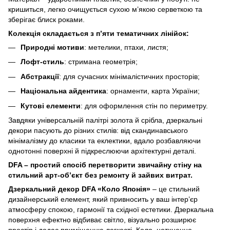
кришиться, легко очищується сухою м’якою серветкою та
зберігає блиск роками.
Колекція складається з п’яти тематичних лінійок:
Природні мотиви
: метелики, птахи, листя;
Лофт-стиль
: стримана геометрія;
Абстракції
: для сучасних мінімалістичних просторів;
Національна айдентика
: орнаменти, карта України;
Кутові елементи
: для оформлення стін по периметру.
Завдяки універсальній палітрі золота й срібла, дзеркальні
декори пасують до різних стилів: від скандинавського
мінімалізму до класики та еклектики, вдало розбавляючи
однотонні поверхні й підкреслюючи архітектурні деталі.
DFA – простий спосіб перетворити звичайну стіну на
стильний арт-об’єкт без ремонту й зайвих витрат.
Дзеркальний декор DFA «Коло Японія»
– це стильний
дизайнерський елемент, який привносить у ваш інтер’єр
атмосферу спокою, гармонії та східної естетики. Дзеркальна
поверхня ефектно відбиває світло, візуально розширює
простір і додає приміщенню легкості. Коло, натхненне