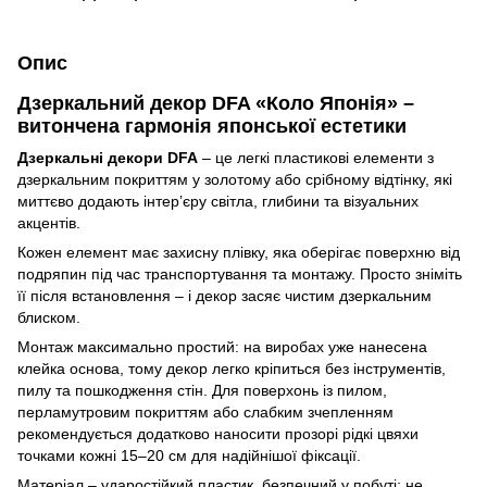
Опис
Дзеркальний декор DFA «Коло Японія» –
витончена гармонія японської естетики
Дзеркальні декори DFA
– це легкі пластикові елементи з
дзеркальним покриттям у золотому або срібному відтінку, які
миттєво додають інтер’єру світла, глибини та візуальних
акцентів.
Кожен елемент має захисну плівку, яка оберігає поверхню від
подряпин під час транспортування та монтажу. Просто зніміть
її після встановлення – і декор засяє чистим дзеркальним
блиском.
Монтаж максимально простий: на виробах уже нанесена
клейка основа, тому декор легко кріпиться без інструментів,
пилу та пошкодження стін. Для поверхонь із пилом,
перламутровим покриттям або слабким зчепленням
рекомендується додатково наносити прозорі рідкі цвяхи
точками кожні 15–20 см для надійнішої фіксації.
Матеріал – ударостійкий пластик, безпечний у побуті: не