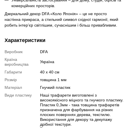
комерційних просторів.
Дзеркальний декор DFA «Коло Японія» – це не просто
настінна прикраса, а стильний символ східної гармонії, який
робить інтер’єр світлішим, сучаснішим і більш привабливим.
Характеристики
Виробник
DFA
Країна
Україна
виробництва
Габарити
40 x 40 см
Розмір
товщина 1 мм
Матеріал
Гнучкий пластик
Види пластику
Наші трафарети виготовлені з
високоякісного міцного та гнучкого пластику.
Пластик 0,3мм - така товщина трафаретів
призначена для фарбування на різних
плоских поверхнях дерева, текстилю.
Використання для декору та декупажу
дрібної текстури.