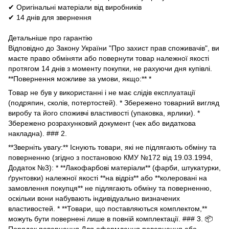
✔ Оригінальні матеріали від виробників
✔ 14 днів для звернення
Детальніше про гарантію
Відповідно до Закону України "Про захист прав споживачів", ви
маєте право обміняти або повернути товар належної якості
протягом 14 днів з моменту покупки, не рахуючи дня купівлі.
**Повернення можливе за умови, якщо:** *
Товар не був у використанні і не має слідів експлуатації
(подряпин, сколів, потертостей). * Збережено товарний вигляд
виробу та його споживчі властивості (упаковка, ярлики). *
Збережено розрахунковий документ (чек або видаткова
накладна). ### 2.
**Зверніть увагу:** Існують товари, які не підлягають обміну та
поверненню (згідно з постановою КМУ №172 від 19.03.1994,
Додаток №3): * **Лакофарбові матеріали** (фарби, штукатурки,
ґрунтовки) належної якості **на відріз** або **колеровані на
замовлення покупця** не підлягають обміну та поверненню,
оскільки вони набувають індивідуально визначених
властивостей. * **Товари, що поставляються комплектом,**
можуть бути повернені лише в повній комплектації. ### 3. 📦
Порядок повернення Для оформлення повернення або