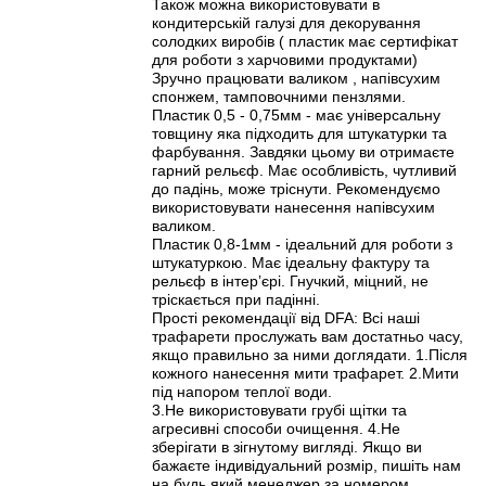
Також можна використовувати в
кондитерській галузі для декорування
солодких виробів ( пластик має сертифікат
для роботи з харчовими продуктами)
Зручно працювати валиком , напівсухим
спонжем, тамповочними пензлями.
Пластик 0,5 - 0,75мм - має універсальну
товщину яка підходить для штукатурки та
фарбування. Завдяки цьому ви отримаєте
гарний рельєф. Має особливість, чутливий
до падінь, може тріснути. Рекомендуємо
використовувати нанесення напівсухим
валиком.
Пластик 0,8-1мм - ідеальний для роботи з
штукатуркою. Має ідеальну фактуру та
рельєф в інтерʼєрі. Гнучкий, міцний, не
тріскається при падінні.
Прості рекомендації від DFA: Всі наші
трафарети прослужать вам достатньо часу,
якщо правильно за ними доглядати. 1.Після
кожного нанесення мити трафарет. 2.Мити
під напором теплої води.
3.Не використовувати грубі щітки та
агресивні способи очищення. 4.Не
зберігати в зігнутому вигляді. Якщо ви
бажаєте індивідуальний розмір, пишіть нам
на будь який менеджер за номером