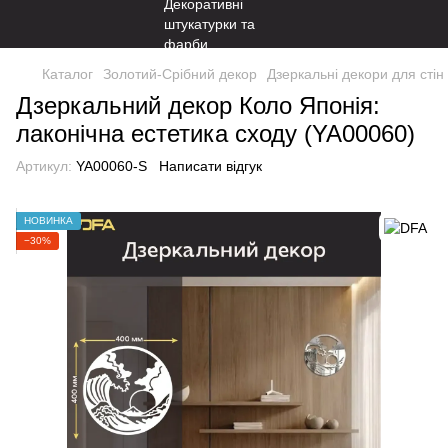
Каталог
Золотий-Срібний декор
Дзеркальні декори для стін
Дзеркальний декор Коло Японія:
лаконічна естетика сходу (YA00060)
Артикул:
YA00060-S
Написати відгук
НОВИНКА
−30%