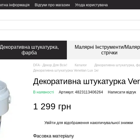
ктна інформація
Відгуки про магазин
Угода користувача
Декоративна штукатурка,
Малярні Інструменти/Маляр
фарба
стрічки
DFA - Декор Для Всіх!
Каталог
Декоративна штукатурка, ф
Декоративна штукатурка Venetian Lux 1кг
Декоративна штукатурка Vene
В наявності
Артикул: 4823113406264
Написати відгук
1 299 грн
Увійти
для відображення накопичувальної знижки
%
Фасовка матеріалу