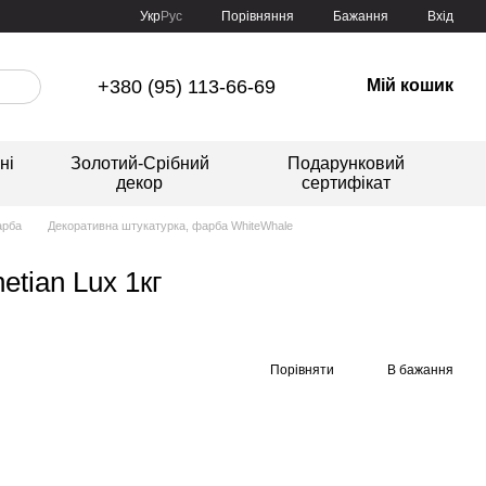
Порівняння
Укр
Рус
Бажання
Вхід
+380 (95) 113-66-69
Мій кошик
ні
Золотий-Срібний
Подарунковий
декор
сертифікат
арба
Декоративна штукатурка, фарба WhiteWhale
tian Lux 1кг
Порівняти
В бажання