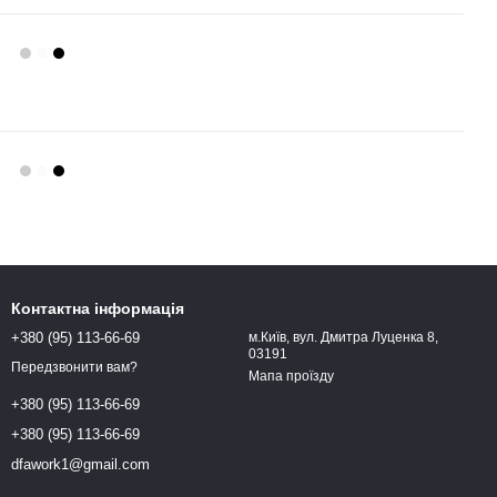
Контактна інформація
+380 (95) 113-66-69
м.Київ, вул. Дмитра Луценка 8,
03191
Передзвонити вам?
Мапа проїзду
+380 (95) 113-66-69
+380 (95) 113-66-69
dfawork1@gmail.com