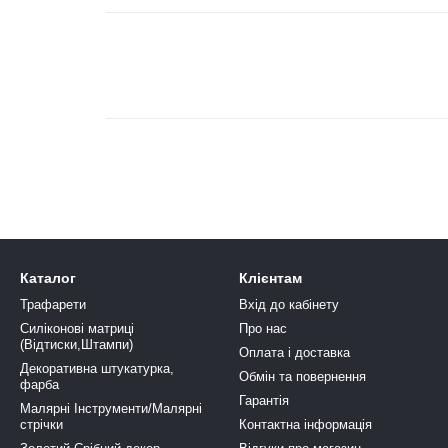
Каталог
Клієнтам
Трафарети
Вхід до кабінету
Силіконові матриці
Про нас
(Відтиски,Штампи)
Оплата і доставка
Декоративна штукатурка,
Обмін та повернення
фарба
Гарантія
Малярні Інструменти/Малярні
стрічки
Контактна інформація