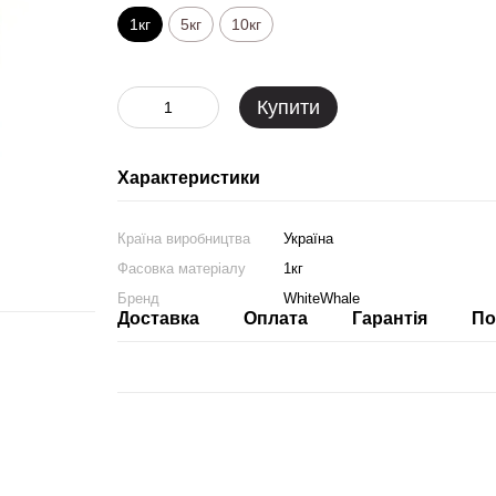
1кг
5кг
10кг
Купити
Характеристики
Країна виробництва
Україна
Фасовка матеріалу
1кг
Бренд
WhiteWhale
Доставка
Оплата
Гарантія
По