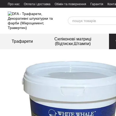
Перейти до основного контенту
Про нас
Оплата і доставка
Обмін та повернення
Гарантія
Конта
Силіконові матриці
Трафарети
(Відтиски,Штампи)