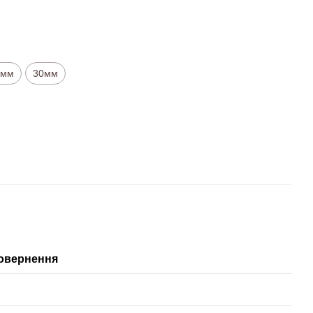
5мм
30мм
овернення