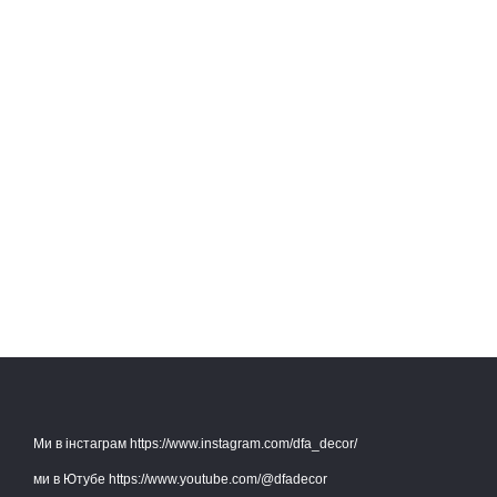
Ми в інстаграм https://www.instagram.com/dfa_decor/
ми в Ютубе https://www.youtube.com/@dfadecor