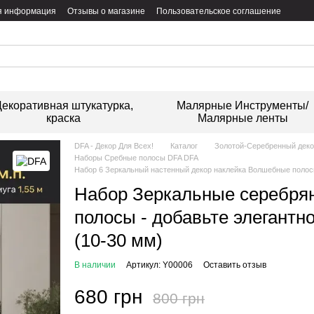
я информация
Отзывы о магазине
Пользовательское соглашение
екоративная штукатурка,
Малярные Инструменты/
краска
Малярные ленты
DFA - Декор Для Всех!
Каталог
Золотой-Серебренный дек
Наборы Сребные полосы DFA DFA
Набор 6 Зеркальный настенный декор наклейка Волшебные полосы
Набор Зеркальные серебря
полосы - добавьте элегантн
(10-30 мм)
В наличии
Артикул: Y00006
Оставить отзыв
680 грн
800 грн