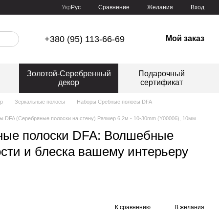
Сравнение
Укр
Рус
Желания
Вход
+380 (95) 113-66-69
Мой заказ
Золотой-Серебренный
Подарочный
декор
сертификат
ор
Зеркальные полосы
Наборы Сребные полосы DFA
 DFA (Серебряные полоски на стену) Размер 6,2м - 10-30mm (Y00006), 10мм
ные полоски DFA: Волшебные
ости и блеска вашему интерьеру
К сравнению
В желания