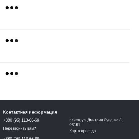
Контактная информация
+380 (95) 113-66-69
г.Киев, ул. Дмитрия Луценка 8,
03191
Перезвонить вам?
Карта проезда
+380 (95) 113-66-69