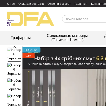
Перейти к основному контенту
О нас
Оплата и доставка
Обмен и Возврат
Гарантия
Контактна
Силиконовые матрицы
Д
Трафареты
(Оттиски,Штампы)
НОВИНКА
−15%