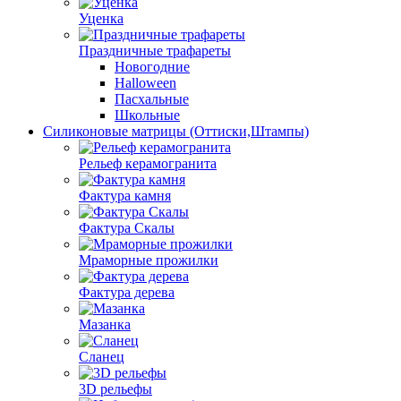
Уценка
Праздничные трафареты
Новогодние
Halloween
Пасхальные
Школьные
Силиконовые матрицы (Оттиски,Штампы)
Рельеф керамогранита
Фактура камня
Фактура Скалы
Мраморные прожилки
Фактура дерева
Мазанка
Сланец
3D рельефы