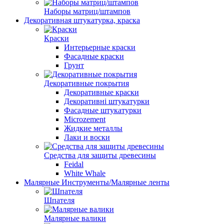
Наборы матриц/штампов
Декоративная штукатурка, краска
Краски
Интерьерные краски
Фасадные краски
Грунт
Декоративные покрытия
Декоративные краски
Декоративні штукатурки
Фасадные штукатурки
Microzement
Жидкие металлы
Лаки и воски
Средства для защиты древесины
Feidal
White Whale
Малярные Инструменты/Малярные ленты
Шпателя
Малярные валики