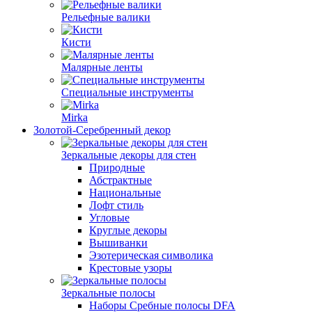
Рельефные валики
Кисти
Малярные ленты
Специальные инструменты
Mirka
Золотой-Серебренный декор
Зеркальные декоры для стен
Природные
Абстрактные
Национальные
Лофт стиль
Угловые
Круглые декоры
Вышиванки
Эзотерическая символика
Крестовые узоры
Зеркальные полосы
Наборы Сребные полосы DFA