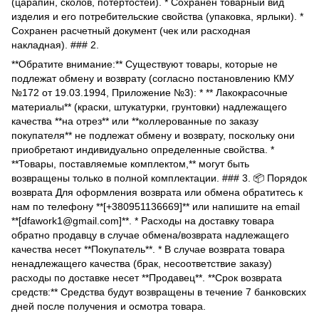
(царапин, сколов, потертостей). * Сохранен товарный вид
изделия и его потребительские свойства (упаковка, ярлыки). *
Сохранен расчетный документ (чек или расходная
накладная). ### 2.
**Обратите внимание:** Существуют товары, которые не
подлежат обмену и возврату (согласно постановлению КМУ
№172 от 19.03.1994, Приложение №3): * ** Лакокрасочные
материалы** (краски, штукатурки, грунтовки) надлежащего
качества **на отрез** или **коллерованные по заказу
покупателя** не подлежат обмену и возврату, поскольку они
приобретают индивидуально определенные свойства. *
**Товары, поставляемые комплектом,** могут быть
возвращены только в полной комплектации. ### 3. 📦 Порядок
возврата Для оформления возврата или обмена обратитесь к
нам по телефону **[+380951136669]** или напишите на email
**[dfawork1@gmail.com]**. * Расходы на доставку товара
обратно продавцу в случае обмена/возврата надлежащего
качества несет **Покупатель**. * В случае возврата товара
ненадлежащего качества (брак, несоответствие заказу)
расходы по доставке несет **Продавец**. **Срок возврата
средств:** Средства будут возвращены в течение 7 банковских
дней после получения и осмотра товара.