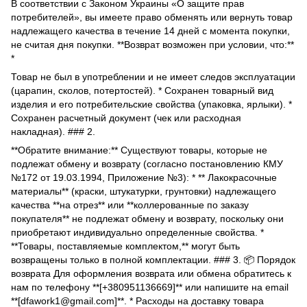
В соответствии с Законом Украины «О защите прав
потребителей», вы имеете право обменять или вернуть товар
надлежащего качества в течение 14 дней с момента покупки,
не считая дня покупки. **Возврат возможен при условии, что:**
*
Товар не был в употреблении и не имеет следов эксплуатации
(царапин, сколов, потертостей). * Сохранен товарный вид
изделия и его потребительские свойства (упаковка, ярлыки). *
Сохранен расчетный документ (чек или расходная
накладная). ### 2.
**Обратите внимание:** Существуют товары, которые не
подлежат обмену и возврату (согласно постановлению КМУ
№172 от 19.03.1994, Приложение №3): * ** Лакокрасочные
материалы** (краски, штукатурки, грунтовки) надлежащего
качества **на отрез** или **коллерованные по заказу
покупателя** не подлежат обмену и возврату, поскольку они
приобретают индивидуально определенные свойства. *
**Товары, поставляемые комплектом,** могут быть
возвращены только в полной комплектации. ### 3. 📦 Порядок
возврата Для оформления возврата или обмена обратитесь к
нам по телефону **[+380951136669]** или напишите на email
**[dfawork1@gmail.com]**. * Расходы на доставку товара