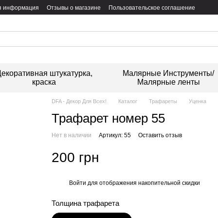
я информация
Отзывы о магазине
Пользовательское соглашение
екоративная штукатурка,
Малярные Инструменты/
краска
Малярные ленты
DFA - Декор Для Всех!
Каталог
Трафареты
Уценка
Трафарет номер 55
Нет в наличии
Артикул: 55
Оставить отзыв
200 грн
Войти
для отображения накопительной скидки
%
Толщина трафарета