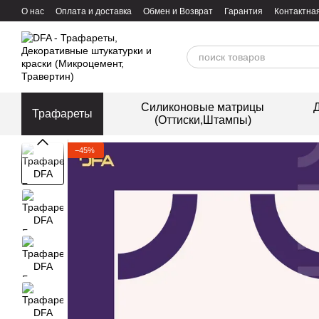
Перейти к основному контенту
О нас
Оплата и доставка
Обмен и Возврат
Гарантия
Контактна
Силиконовые матрицы
Д
Трафареты
(Оттиски,Штампы)
−45%