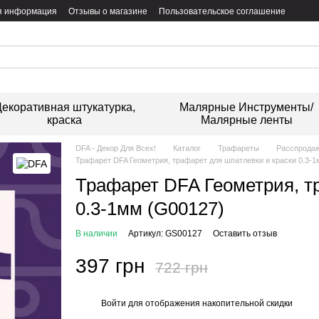
я информация
Отзывы о магазине
Пользовательское соглашение
екоративная штукатурка,
Малярные Инструменты/
краска
Малярные ленты
DFA - Декор Для Всех!
Каталог
Трафареты
Расспрода
Трафарет DFA Геометрия, трафарет для шпатлевки и краски 0.3-1
Трафарет DFA Геометрия, т
0.3-1мм (G00127)
В наличии
Артикул: GS00127
Оставить отзыв
397 грн
722 грн
Войти
для отображения накопительной скидки
%