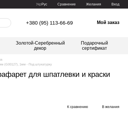
Сравнение
Укр
Рус
Желания
Вход
+380 (95) 113-66-69
Мой заказ
Золотой-Серебренный
Подарочный
декор
сертификат
жа
мм (G00127), 1мм - Под штукатурку
рафарет для шпатлевки и краски
К сравнению
В желания