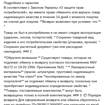
Подробнее о гарантии
В соответствии с Законом Украины «О защите прав
потребителей», вы имеете право обменять или вернуть товар
надлежащего качества в течение 14 дней с момента покупки,
не считая дня покупки. **Возврат возможен при условии, что:**
*
Товар не был в употреблении и не имеет следов эксплуатации
(царапин, сколов, потертостей). * Сохранен товарный вид
изделия и его потребительские свойства (упаковка, ярлыки). *
Сохранен расчетный документ (чек или расходная
накладная). ### 2.
**Обратите внимание:** Существуют товары, которые не
подлежат обмену и возврату (согласно постановлению КМУ
№172 от 19.03.1994, Приложение №3): * ** Лакокрасочные
материалы** (краски, штукатурки, грунтовки) надлежащего
качества **на отрез** или **коллерованные по заказу
покупателя** не подлежат обмену и возврату, поскольку они
приобретают индивидуально определенные свойства. *
**Товары, поставляемые комплектом,** могут быть
возвращены только в полной комплектации. ### 3. 📦 Порядок
возврата Для оформления возврата или обмена обратитесь к
нам по телефону **[+380951136669]** или напишите на email