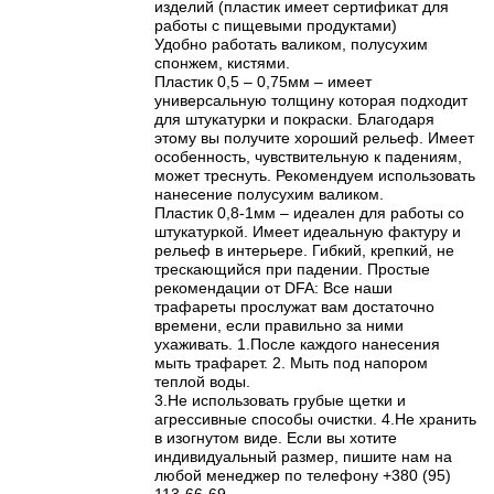
изделий (пластик имеет сертификат для
работы с пищевыми продуктами)
Удобно работать валиком, полусухим
спонжем, кистями.
Пластик 0,5 – 0,75мм – имеет
универсальную толщину которая подходит
для штукатурки и покраски. Благодаря
этому вы получите хороший рельеф. Имеет
особенность, чувствительную к падениям,
может треснуть. Рекомендуем использовать
нанесение полусухим валиком.
Пластик 0,8-1мм – идеален для работы со
штукатуркой. Имеет идеальную фактуру и
рельеф в интерьере. Гибкий, крепкий, не
трескающийся при падении. Простые
рекомендации от DFA: Все наши
трафареты прослужат вам достаточно
времени, если правильно за ними
ухаживать. 1.После каждого нанесения
мыть трафарет. 2. Мыть под напором
теплой воды.
3.Не использовать грубые щетки и
агрессивные способы очистки. 4.Не хранить
в изогнутом виде. Если вы хотите
индивидуальный размер, пишите нам на
любой менеджер по телефону +380 (95)
113-66-69