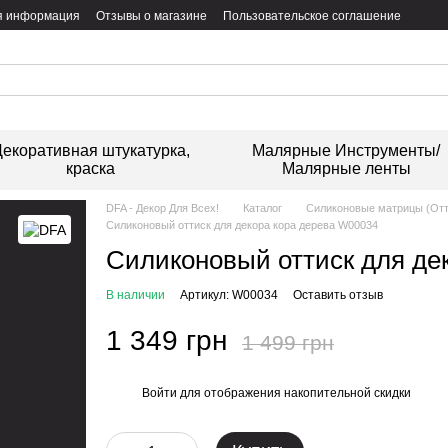
я информация
Отзывы о магазине
Пользовательское соглашение
екоративная штукатурка,
Малярные Инструменты/
краска
Малярные ленты
DFA - Декор Для Всех!
Каталог
Силиконовые матрицы (От
Силиконовый оттиск для декора кора дерева W00034
Силиконовый оттиск для де
В наличии
Артикул: W00034
Оставить отзыв
1 349 грн
1 499 грн
Войти
для отображения накопительной скидки
%