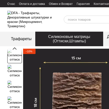
Перейти к основному контенту
О нас
Оплата и доставка
Обмен и Возврат
Гарантия
Контактна
Силиконовые матрицы
Д
Трафареты
(Оттиски,Штампы)
−10%