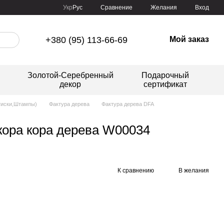
Сравнение
Укр
Рус
Желания
Вход
+380 (95) 113-66-69
Мой заказ
Золотой-Серебренный
Подарочный
декор
сертификат
тиски,Штампы)
Фактура дерева
Фактура дерева DFA
кора кора дерева W00034
К сравнению
В желания