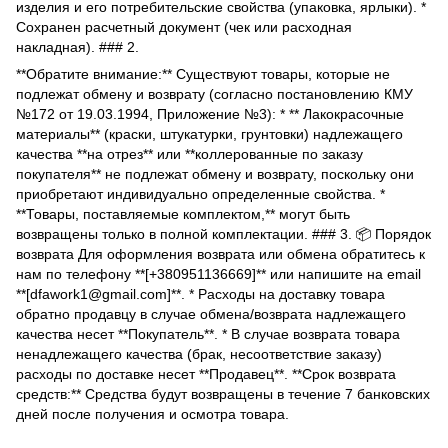
изделия и его потребительские свойства (упаковка, ярлыки). *
Сохранен расчетный документ (чек или расходная
накладная). ### 2.
**Обратите внимание:** Существуют товары, которые не
подлежат обмену и возврату (согласно постановлению КМУ
№172 от 19.03.1994, Приложение №3): * ** Лакокрасочные
материалы** (краски, штукатурки, грунтовки) надлежащего
качества **на отрез** или **коллерованные по заказу
покупателя** не подлежат обмену и возврату, поскольку они
приобретают индивидуально определенные свойства. *
**Товары, поставляемые комплектом,** могут быть
возвращены только в полной комплектации. ### 3. 📦 Порядок
возврата Для оформления возврата или обмена обратитесь к
нам по телефону **[+380951136669]** или напишите на email
**[dfawork1@gmail.com]**. * Расходы на доставку товара
обратно продавцу в случае обмена/возврата надлежащего
качества несет **Покупатель**. * В случае возврата товара
ненадлежащего качества (брак, несоответствие заказу)
расходы по доставке несет **Продавец**. **Срок возврата
средств:** Средства будут возвращены в течение 7 банковских
дней после получения и осмотра товара.