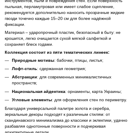
инструментов, пыли и повреждения стен. Если поверхность
пыльная, перламутровая или имеет слабое сцепление,
рекомендуется дополнительно наносить прозрачные жидкие
гвозди точечно каждые 15–20 см для более надёжной
фиксации.
Материал – ударопрочный пластик, безопасный в быту: не
крошится, легко очищается сухой мягкой салфеткой и
сохраняет блеск годами.
Коллекция состоит из пяти тематических линеек:
Природные мотивы
: бабочки, птицы, листья;
Лофт-стиль
: сдержанная геометрия;
Абстракции
: для современных минималистичных
пространств;
Национальная айдентика
: орнаменты, карта Украины;
Угловые элементы
: для оформления стен по периметру.
Благодаря универсальной палитре золота и серебра,
зеркальные декоры подходят к различным стилям: от
скандинавского минимализма до классики и эклектики, удачно
разбавляя однотонные поверхности и подчеркивая
архитектурные детали.