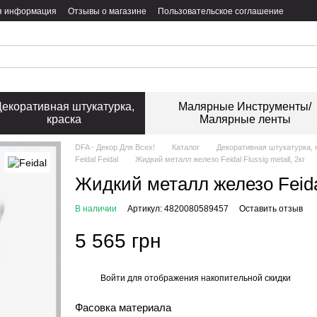
я информация
Отзывы о магазине
Пользовательское соглашение
екоративная штукатурка,
Малярные Инструменты/
краска
Малярные ленты
DFA - Декор Для Всех!
Каталог
Декоративная штукатурка, 
Feidal Feidal
Жидкий металл железо Feidal Flussig metall, 2кг
Жидкий металл железо Feidal
В наличии
Артикул: 4820080589457
Оставить отзыв
5 565 грн
Войти
для отображения накопительной скидки
%
Фасовка материала