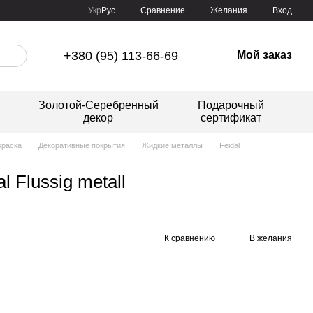
Сравнение
Укр
Рус
Желания
Вход
+380 (95) 113-66-69
Мой заказ
Золотой-Серебренный
Подарочный
декор
сертификат
краска
Декоративные покрытия
Жидкие металлы
Feidal
 Flussig metall
К сравнению
В желания