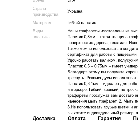
Бренд
DFA
Страна
Украина
производства
Материал
Гибкий пластик
Виды
Наши трафареты изготовлены из высо
пластика
Пластик 0,3мм – такая толщина тра
поверхностях дерева, текстиля. Исп
Также можно использовать в кондите
сертификат для работы с пищевыми 
Удобно работать валиком, полусухим
Пластик 0,5 – 0,75мм – имеет униве
Благодаря этому вы получите хорош
треснуть. Рекомендуем использоват
Пластик 0,8-1мм – идеален для рабо
интерьере. Гибкий, крепкий, не тре
трафареты прослужат вам достаточно
нанесения мыть трафарет. 2. Мыть п
3.Не использовать грубые щетки и аг
вы хотите индивидуальный размер, п
Доставка
Оплата
Гарантия
П