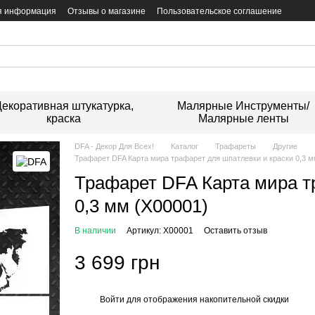
я информация
Отзывы о магазине
Пользовательское соглашение
екоративная штукатурка,
Малярные Инструменты/
краска
Малярные ленты
DFA - Декор Для Всех!
Каталог
Трафареты
Другие
Трафарет DFA Карта мира трафарет для шпатлевки и краски 0,3 м
Трафарет DFA Карта мира т
0,3 мм (X00001)
В наличии
Артикул: X00001
Оставить отзыв
3 699 грн
Войти
для отображения накопительной скидки
%