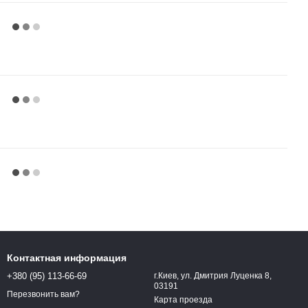
Контактная информация
+380 (95) 113-66-69
г.Киев, ул. Дмитрия Луценка 8,
03191
Перезвонить вам?
Карта проезда