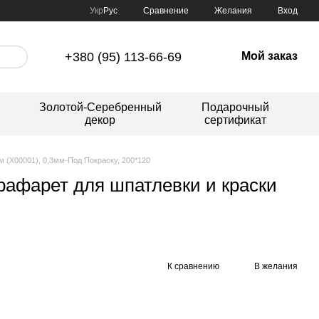
Сравнение
Укр
Рус
Желания
Вход
+380 (95) 113-66-69
Мой заказ
Золотой-Серебренный
Подарочный
декор
сертификат
м (X00001), 0,3мм-Под Покраску, 200*120
рафарет для шпатлевки и краски
К сравнению
В желания