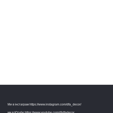
Ми в інстаграм https://www.instagram.com/dfa_decor/
ми в Ютубе https://www.youtube.com/@dfadecor