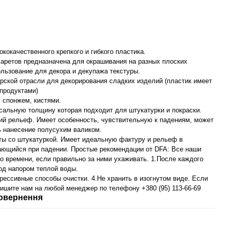
кокачественного крепкого и гибкого пластика.
фаретов предназначена для окрашивания на разных плоских
ользование для декора и декупажа текстуры.
рской отрасли для декорирования сладких изделий (пластик имеет
продуктами)
 спонжем, кистями.
рсальную толщину которая подходит для штукатурки и покраски.
ий рельеф. Имеет особенность, чувствительную к падениям, может
ь нанесение полусухим валиком.
ты со штукатуркой. Имеет идеальную фактуру и рельеф в
скающийся при падении. Простые рекомендации от DFA: Все наши
 времени, если правильно за ними ухаживать. 1.После каждого
од напором теплой воды.
рессивные способы очистки. 4.Не хранить в изогнутом виде. Если
ишите нам на любой менеджер по телефону +380 (95) 113-66-69
овернення