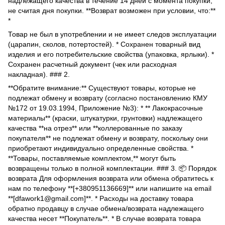
надлежащего качества в течение 14 дней с момента покупки,
не считая дня покупки. **Возврат возможен при условии, что:**
*
Товар не был в употреблении и не имеет следов эксплуатации
(царапин, сколов, потертостей). * Сохранен товарный вид
изделия и его потребительские свойства (упаковка, ярлыки). *
Сохранен расчетный документ (чек или расходная
накладная). ### 2.
**Обратите внимание:** Существуют товары, которые не
подлежат обмену и возврату (согласно постановлению КМУ
№172 от 19.03.1994, Приложение №3): * ** Лакокрасочные
материалы** (краски, штукатурки, грунтовки) надлежащего
качества **на отрез** или **коллерованные по заказу
покупателя** не подлежат обмену и возврату, поскольку они
приобретают индивидуально определенные свойства. *
**Товары, поставляемые комплектом,** могут быть
возвращены только в полной комплектации. ### 3. 📦 Порядок
возврата Для оформления возврата или обмена обратитесь к
нам по телефону **[+380951136669]** или напишите на email
**[dfawork1@gmail.com]**. * Расходы на доставку товара
обратно продавцу в случае обмена/возврата надлежащего
качества несет **Покупатель**. * В случае возврата товара