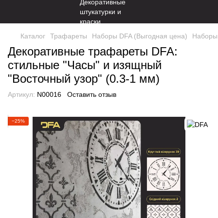
Каталог
Трафареты
Наборы DFA (Выгодная цена)
Наборы 
Декоративные трафареты DFA:
стильные "Часы" и изящный
"Восточный узор" (0.3-1 мм)
Артикул:
N00016
Оставить отзыв
−25%