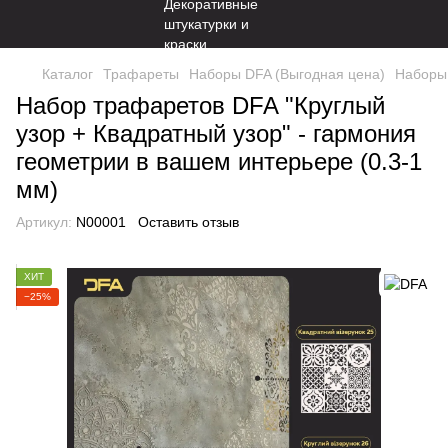
Каталог
Трафареты
Наборы DFA (Выгодная цена)
Наборы 
Набор трафаретов DFA "Круглый
узор + Квадратный узор" - гармония
геометрии в вашем интерьере (0.3-1
мм)
Артикул:
N00001
Оставить отзыв
ХИТ
−25%