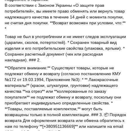
В соответствии с Законом Украины «О защите прав
потребителей», вы имеете право обменять или вернуть товар
надлежащего качества в течение 14 дней с момента покупки,
не считая дня покупки. **Возврат возможен при условии, что:**
*
Товар не был в употреблении и не имеет следов эксплуатации
(царапин, сколов, потертостей). * Сохранен товарный вид
изделия и его потребительские свойства (упаковка, ярлыки). *
Сохранен расчетный документ (чек или расходная
накладная). ### 2.
**Обратите внимание:** Существуют товары, которые не
подлежат обмену и возврату (согласно постановлению КМУ
№172 от 19.03.1994, Приложение №3): * ** Лакокрасочные
материалы** (краски, штукатурки, грунтовки) надлежащего
качества **на отрез** или **коллерованные по заказу
покупателя** не подлежат обмену и возврату, поскольку они
приобретают индивидуально определенные свойства. *
**Товары, поставляемые комплектом,** могут быть
возвращены только в полной комплектации. ### 3. 📦 Порядок
возврата Для оформления возврата или обмена обратитесь к
нам по телефону **[+380951136669]** или напишите на email