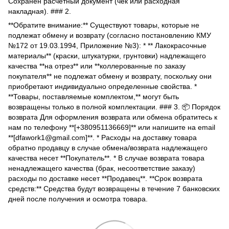
Сохранен расчетный документ (чек или расходная
накладная). ### 2.
**Обратите внимание:** Существуют товары, которые не
подлежат обмену и возврату (согласно постановлению КМУ
№172 от 19.03.1994, Приложение №3): * ** Лакокрасочные
материалы** (краски, штукатурки, грунтовки) надлежащего
качества **на отрез** или **коллерованные по заказу
покупателя** не подлежат обмену и возврату, поскольку они
приобретают индивидуально определенные свойства. *
**Товары, поставляемые комплектом,** могут быть
возвращены только в полной комплектации. ### 3. 📦 Порядок
возврата Для оформления возврата или обмена обратитесь к
нам по телефону **[+380951136669]** или напишите на email
**[dfawork1@gmail.com]**. * Расходы на доставку товара
обратно продавцу в случае обмена/возврата надлежащего
качества несет **Покупатель**. * В случае возврата товара
ненадлежащего качества (брак, несоответствие заказу)
расходы по доставке несет **Продавец**. **Срок возврата
средств:** Средства будут возвращены в течение 7 банковских
дней после получения и осмотра товара.