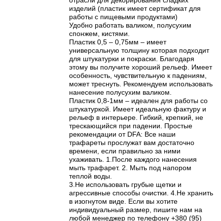
отрасли для декорирования сладких
изделий (пластик имеет сертификат для
работы с пищевыми продуктами)
Удобно работать валиком, полусухим
спонжем, кистями.
Пластик 0,5 – 0,75мм – имеет
универсальную толщину которая подходит
для штукатурки и покраски. Благодаря
этому вы получите хороший рельеф. Имеет
особенность, чувствительную к падениям,
может треснуть. Рекомендуем использовать
нанесение полусухим валиком.
Пластик 0,8-1мм – идеален для работы со
штукатуркой. Имеет идеальную фактуру и
рельеф в интерьере. Гибкий, крепкий, не
трескающийся при падении. Простые
рекомендации от DFA: Все наши
трафареты прослужат вам достаточно
времени, если правильно за ними
ухаживать. 1.После каждого нанесения
мыть трафарет. 2. Мыть под напором
теплой воды.
3.Не использовать грубые щетки и
агрессивные способы очистки. 4.Не хранить
в изогнутом виде. Если вы хотите
индивидуальный размер, пишите нам на
любой менеджер по телефону +380 (95)