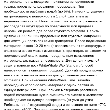
материала, не являющегося признаком испорченности
товара. перед использованием перемешать. При
необходимости разбавить водой (до 5%). Нанести штукатурку
на грунтованную поверхность в 1 слой шпателем из
нержавеющей стали. Нанести пласт материала, равномерно
распределяя штукатурку по поверхности или придавая
небольшой рельеф для более глубокого эффекта. Набить
щеткой «1000 линий» продольные или круговые колдобины
для имитации прожилок камня травертина. После подсыхания
материала, около 10-20 мин (в зависимости от температуры и
влажности время может изменяться), пригладить шпателем из
нержавеющей стали, затем перед полным высыханием
материала заглядывать поверхность. Для дополнительной
защиты нанести воск WhiteWhale Wax Standart (способ
нанесения см. в описании продукта). Данный продукт можно
наносить разными техниками для достижения различных
эффектов. При нанесении WhiteWhale Lime Travertin
необходимо использовать материал с одной партии на
единую поверхность. При наличии материала различных
партий изготовления нужно смешать его вместе в количестве,
необходимом на единую поверхность (от угла до угла).
Работать при t° окружающей среды и основания не ниже +7°С
и не выше +30°С. При нанесении и высыхании материала