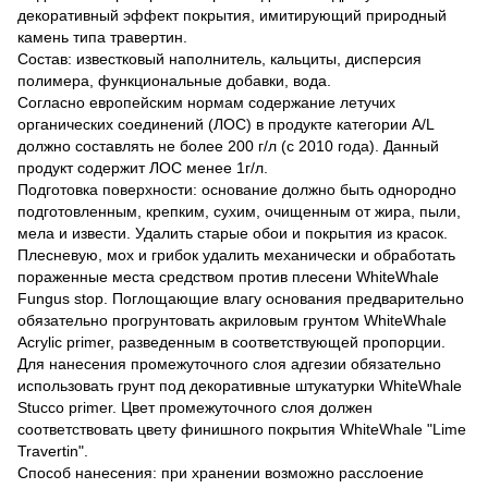
декоративный эффект покрытия, имитирующий природный
камень типа травертин.
Состав: известковый наполнитель, кальциты, дисперсия
полимера, функциональные добавки, вода.
Согласно европейским нормам содержание летучих
органических соединений (ЛОС) в продукте категории А/L
должно составлять не более 200 г/л (с 2010 года). Данный
продукт содержит ЛОС менее 1г/л.
Подготовка поверхности: основание должно быть однородно
подготовленным, крепким, сухим, очищенным от жира, пыли,
мела и извести. Удалить старые обои и покрытия из красок.
Плесневую, мох и грибок удалить механически и обработать
пораженные места средством против плесени WhiteWhale
Fungus stop. Поглощающие влагу основания предварительно
обязательно прогрунтовать акриловым грунтом WhiteWhale
Acrylic primer, разведенным в соответствующей пропорции.
Для нанесения промежуточного слоя адгезии обязательно
использовать грунт под декоративные штукатурки WhiteWhale
Stucco primer. Цвет промежуточного слоя должен
соответствовать цвету финишного покрытия WhiteWhale "Lime
Travertin".
Способ нанесения: при хранении возможно расслоение