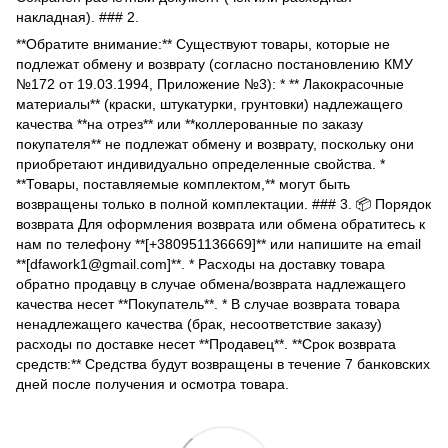
накладная). ### 2.
**Обратите внимание:** Существуют товары, которые не
подлежат обмену и возврату (согласно постановлению КМУ
№172 от 19.03.1994, Приложение №3): * ** Лакокрасочные
материалы** (краски, штукатурки, грунтовки) надлежащего
качества **на отрез** или **коллерованные по заказу
покупателя** не подлежат обмену и возврату, поскольку они
приобретают индивидуально определенные свойства. *
**Товары, поставляемые комплектом,** могут быть
возвращены только в полной комплектации. ### 3. 📦 Порядок
возврата Для оформления возврата или обмена обратитесь к
нам по телефону **[+380951136669]** или напишите на email
**[dfawork1@gmail.com]**. * Расходы на доставку товара
обратно продавцу в случае обмена/возврата надлежащего
качества несет **Покупатель**. * В случае возврата товара
ненадлежащего качества (брак, несоответствие заказу)
расходы по доставке несет **Продавец**. **Срок возврата
средств:** Средства будут возвращены в течение 7 банковских
дней после получения и осмотра товара.