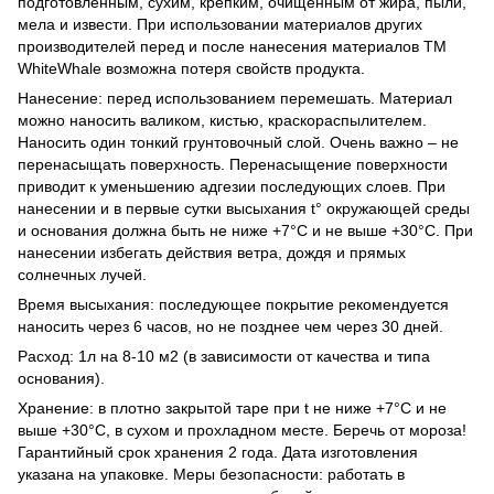
подготовленным, сухим, крепким, очищенным от жира, пыли,
мела и извести. При использовании материалов других
производителей перед и после нанесения материалов ТМ
WhiteWhale возможна потеря свойств продукта.
Нанесение: перед использованием перемешать. Материал
можно наносить валиком, кистью, краскораспылителем.
Наносить один тонкий грунтовочный слой. Очень важно – не
перенасыщать поверхность. Перенасыщение поверхности
приводит к уменьшению адгезии последующих слоев. При
нанесении и в первые сутки высыхания t° окружающей среды
и основания должна быть не ниже +7°С и не выше +30°С. При
нанесении избегать действия ветра, дождя и прямых
солнечных лучей.
Время высыхания: последующее покрытие рекомендуется
наносить через 6 часов, но не позднее чем через 30 дней.
Расход: 1л на 8-10 м2 (в зависимости от качества и типа
основания).
Хранение: в плотно закрытой таре при t не ниже +7°С и не
выше +30°С, в сухом и прохладном месте. Беречь от мороза!
Гарантийный срок хранения 2 года. Дата изготовления
указана на упаковке. Меры безопасности: работать в