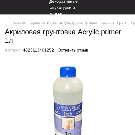
Каталог
Декоративная штукатурка, краска
Краски
Грунт
Г
Акриловая грунтовка Acrylic primer
1л
Артикул:
4823113401252
Оставить отзыв