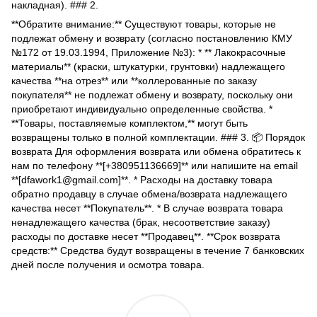
накладная). ### 2.
**Обратите внимание:** Существуют товары, которые не
подлежат обмену и возврату (согласно постановлению КМУ
№172 от 19.03.1994, Приложение №3): * ** Лакокрасочные
материалы** (краски, штукатурки, грунтовки) надлежащего
качества **на отрез** или **коллерованные по заказу
покупателя** не подлежат обмену и возврату, поскольку они
приобретают индивидуально определенные свойства. *
**Товары, поставляемые комплектом,** могут быть
возвращены только в полной комплектации. ### 3. 📦 Порядок
возврата Для оформления возврата или обмена обратитесь к
нам по телефону **[+380951136669]** или напишите на email
**[dfawork1@gmail.com]**. * Расходы на доставку товара
обратно продавцу в случае обмена/возврата надлежащего
качества несет **Покупатель**. * В случае возврата товара
ненадлежащего качества (брак, несоответствие заказу)
расходы по доставке несет **Продавец**. **Срок возврата
средств:** Средства будут возвращены в течение 7 банковских
дней после получения и осмотра товара.