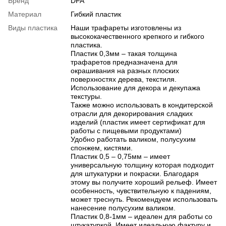
Бренд
DFA
Материал
Гибкий пластик
Виды пластика
Наши трафареты изготовлены из
высококачественного крепкого и гибкого
пластика.
Пластик 0,3мм – такая толщина
трафаретов предназначена для
окрашивания на разных плоских
поверхностях дерева, текстиля.
Использование для декора и декупажа
текстуры.
Также можно использовать в кондитерской
отрасли для декорирования сладких
изделий (пластик имеет сертификат для
работы с пищевыми продуктами)
Удобно работать валиком, полусухим
спонжем, кистями.
Пластик 0,5 – 0,75мм – имеет
универсальную толщину которая подходит
для штукатурки и покраски. Благодаря
этому вы получите хороший рельеф. Имеет
особенность, чувствительную к падениям,
может треснуть. Рекомендуем использовать
нанесение полусухим валиком.
Пластик 0,8-1мм – идеален для работы со
штукатуркой. Имеет идеальную фактуру и