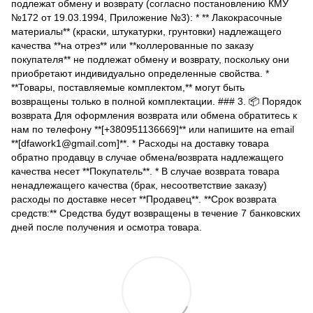
подлежат обмену и возврату (согласно постановлению КМУ
№172 от 19.03.1994, Приложение №3): * ** Лакокрасочные
материалы** (краски, штукатурки, грунтовки) надлежащего
качества **на отрез** или **коллерованные по заказу
покупателя** не подлежат обмену и возврату, поскольку они
приобретают индивидуально определенные свойства. *
**Товары, поставляемые комплектом,** могут быть
возвращены только в полной комплектации. ### 3. 📦 Порядок
возврата Для оформления возврата или обмена обратитесь к
нам по телефону **[+380951136669]** или напишите на email
**[dfawork1@gmail.com]**. * Расходы на доставку товара
обратно продавцу в случае обмена/возврата надлежащего
качества несет **Покупатель**. * В случае возврата товара
ненадлежащего качества (брак, несоответствие заказу)
расходы по доставке несет **Продавец**. **Срок возврата
средств:** Средства будут возвращены в течение 7 банковских
дней после получения и осмотра товара.