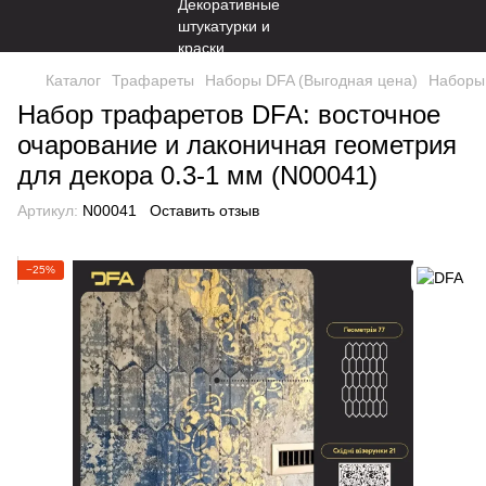
Каталог
Трафареты
Наборы DFA (Выгодная цена)
Наборы 
Набор трафаретов DFA: восточное
очарование и лаконичная геометрия
для декора 0.3-1 мм (N00041)
Артикул:
N00041
Оставить отзыв
−25%