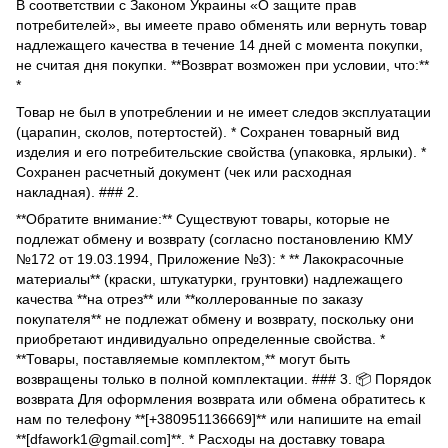
В соответствии с Законом Украины «О защите прав
потребителей», вы имеете право обменять или вернуть товар
надлежащего качества в течение 14 дней с момента покупки,
не считая дня покупки. **Возврат возможен при условии, что:**
*
Товар не был в употреблении и не имеет следов эксплуатации
(царапин, сколов, потертостей). * Сохранен товарный вид
изделия и его потребительские свойства (упаковка, ярлыки). *
Сохранен расчетный документ (чек или расходная
накладная). ### 2.
**Обратите внимание:** Существуют товары, которые не
подлежат обмену и возврату (согласно постановлению КМУ
№172 от 19.03.1994, Приложение №3): * ** Лакокрасочные
материалы** (краски, штукатурки, грунтовки) надлежащего
качества **на отрез** или **коллерованные по заказу
покупателя** не подлежат обмену и возврату, поскольку они
приобретают индивидуально определенные свойства. *
**Товары, поставляемые комплектом,** могут быть
возвращены только в полной комплектации. ### 3. 📦 Порядок
возврата Для оформления возврата или обмена обратитесь к
нам по телефону **[+380951136669]** или напишите на email
**[dfawork1@gmail.com]**. * Расходы на доставку товара