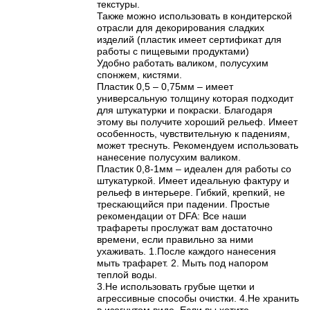
текстуры.
Также можно использовать в кондитерской
отрасли для декорирования сладких
изделий (пластик имеет сертификат для
работы с пищевыми продуктами)
Удобно работать валиком, полусухим
спонжем, кистями.
Пластик 0,5 – 0,75мм – имеет
универсальную толщину которая подходит
для штукатурки и покраски. Благодаря
этому вы получите хороший рельеф. Имеет
особенность, чувствительную к падениям,
может треснуть. Рекомендуем использовать
нанесение полусухим валиком.
Пластик 0,8-1мм – идеален для работы со
штукатуркой. Имеет идеальную фактуру и
рельеф в интерьере. Гибкий, крепкий, не
трескающийся при падении. Простые
рекомендации от DFA: Все наши
трафареты прослужат вам достаточно
времени, если правильно за ними
ухаживать. 1.После каждого нанесения
мыть трафарет. 2. Мыть под напором
теплой воды.
3.Не использовать грубые щетки и
агрессивные способы очистки. 4.Не хранить
в изогнутом виде. Если вы хотите