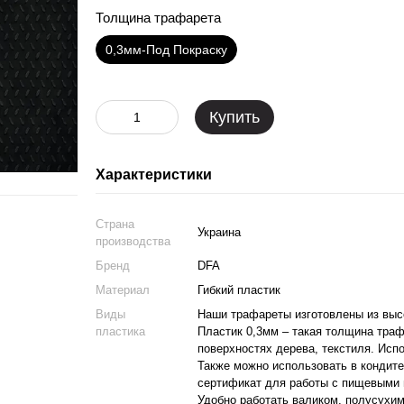
Толщина трафарета
0,3мм-Под Покраску
Купить
Характеристики
Страна
Украина
производства
Бренд
DFA
Материал
Гибкий пластик
Виды
Наши трафареты изготовлены из высо
пластика
Пластик 0,3мм – такая толщина тра
поверхностях дерева, текстиля. Исп
Также можно использовать в кондите
сертификат для работы с пищевыми 
Удобно работать валиком, полусухим