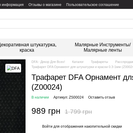
я информация
Отзывы о магазине
Пользовательское соглашение
екоративная штукатурка,
Малярные Инструменты/
краска
Малярные ленты
DFA - Декор Для Всех!
Каталог
Трафареты
Расспрода
Трафарет DFA Орнамент для штукатурки и краски 0.3-1мм (Z0002
Трафарет DFA Орнамент для
(Z00024)
В наличии
Артикул: ZS00024
Оставить отзыв
989 грн
1 799 грн
Войти
для отображения накопительной скидки
%