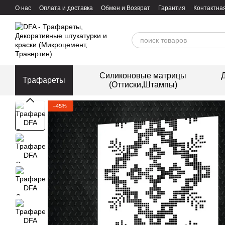
Перейти к основному контенту
О нас
Оплата и доставка
Обмен и Возврат
Гарантия
Контактна
Силиконовые матрицы
Д
Трафареты
(Оттиски,Штампы)
−45%