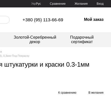
Сравнение
Укр
Рус
Желания
Вход
+380 (95) 113-66-69
Мой заказ
Золотой-Серебренный
Подарочный
декор
сертификат
жа
4), 0,3мм-Под Покраску
 штукатурки и краски 0.3-1мм
К сравнению
В желания