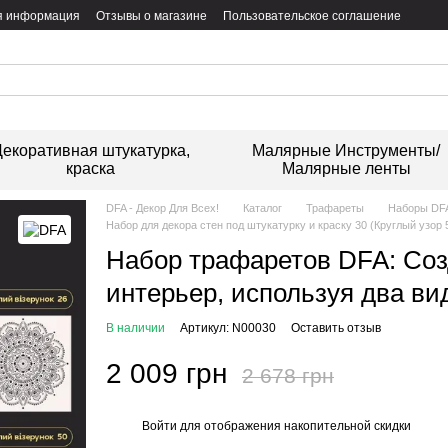
я информация
Отзывы о магазине
Пользовательское соглашение
екоративная штукатурка,
Малярные Инструменты/
краска
Малярные ленты
DFA - Декор Для Всех!
Каталог
Трафареты
Наборы DFA
Набор для декора стен под штукатурку и краску 30 (Круглый узор 
Набор трафаретов DFA: Соз
интерьер, используя два вид
В наличии
Артикул: N00030
Оставить отзыв
2 009 грн
2 678 грн
Войти
для отображения накопительной скидки
%