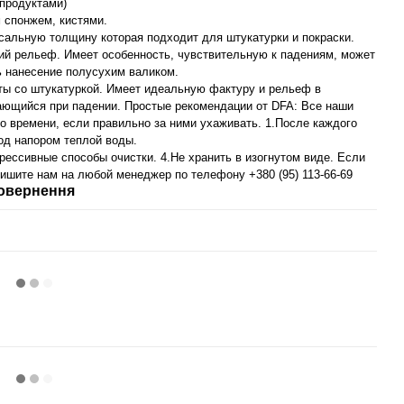
продуктами)
 спонжем, кистями.
рсальную толщину которая подходит для штукатурки и покраски.
ий рельеф. Имеет особенность, чувствительную к падениям, может
ь нанесение полусухим валиком.
ты со штукатуркой. Имеет идеальную фактуру и рельеф в
скающийся при падении. Простые рекомендации от DFA: Все наши
 времени, если правильно за ними ухаживать. 1.После каждого
од напором теплой воды.
рессивные способы очистки. 4.Не хранить в изогнутом виде. Если
ишите нам на любой менеджер по телефону +380 (95) 113-66-69
овернення