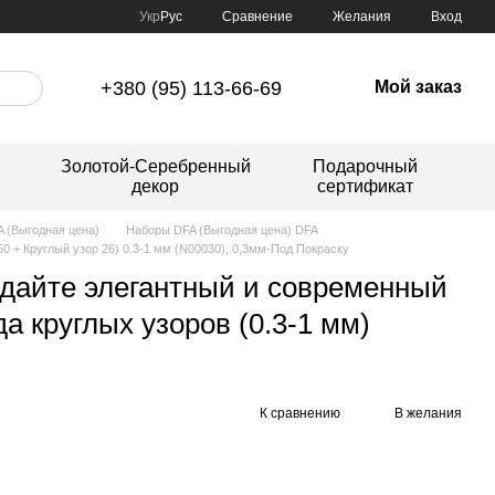
Сравнение
Укр
Рус
Желания
Вход
+380 (95) 113-66-69
Мой заказ
Золотой-Серебренный
Подарочный
декор
сертификат
 (Выгодная цена)
Наборы DFA (Выгодная цена) DFA
50 + Круглый узор 26) 0.3-1 мм (N00030), 0,3мм-Под Покраску
дайте элегантный и современный
а круглых узоров (0.3-1 мм)
К сравнению
В желания