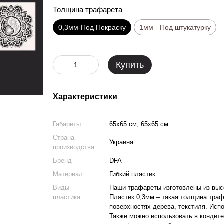
Толщина трафарета
0,3мм-Под Покраску
1мм - Под штукатурку
Купить
Характеристики
Габариты
65x65 см, 65x65 см
Страна
Украина
производства
Бренд
DFA
Материал
Гибкий пластик
Виды
Наши трафареты изготовлены из высо
пластика
Пластик 0,3мм – такая толщина тра
поверхностях дерева, текстиля. Исп
Также можно использовать в кондите