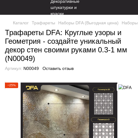
Каталог
Трафареты
Наборы DFA (Выгодная цена)
Наборы 
Трафареты DFA: Круглые узоры и
Геометрия - создайте уникальный
декор стен своими руками 0.3-1 мм
(N00049)
Артикул:
N00049
Оставить отзыв
−25%