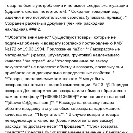
Товар не был в употреблении и не имеет следов эксплуатации
(царапин, сколов, потертостей). * Сохранен товарный вид
изделия и его потребительские свойства (упаковка, ярлыки). *
Сохранен расчетный документ (чек или расходная
накладная). ### 2.
**Обратите внимание:** Существуют товары, которые не
подлежат обмену и возврату (согласно постановлению КМУ
№172 от 19.03.1994, Приложение №3): * ** Лакокрасочные
материалы** (краски, штукатурки, грунтовки) надлежащего
качества **на отрез** или **коллерованные по заказу
покупателя** не подлежат обмену и возврату, поскольку они
приобретают индивидуально определенные свойства. *
**Товары, поставляемые комплектом,** могут быть
возвращены только в полной комплектации. ### 3. 📦 Порядок
возврата Для оформления возврата или обмена обратитесь к
нам по телефону **[+380951136669]** или напишите на email
**[dfawork1@gmail.com]**. * Расходы на доставку товара
обратно продавцу в случае обмена/возврата надлежащего
качества несет **Покупатель**. * В случае возврата товара
ненадлежащего качества (брак, несоответствие заказу)
расходы по доставке несет **Продавец**. **Срок возврата
средств:** Средства будут возвращены в течение 7 банковских