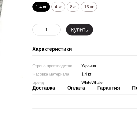
1,4 кг
4 кг
8кг
16 кг
Купить
Характеристики
Страна производства
Украина
Фасовка материала
1,4 кг
Бренд
WhiteWhale
Доставка
Оплата
Гарантия
П