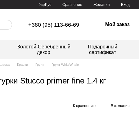
Сравнение
Укр
Рус
Желания
Вход
+380 (95) 113-66-69
Мой заказ
Золотой-Серебренный
Подарочный
декор
сертификат
краска
Краски
Грунт
Грунт WhiteWhale
рки Stucco primer fine 1.4 кг
К сравнению
В желания