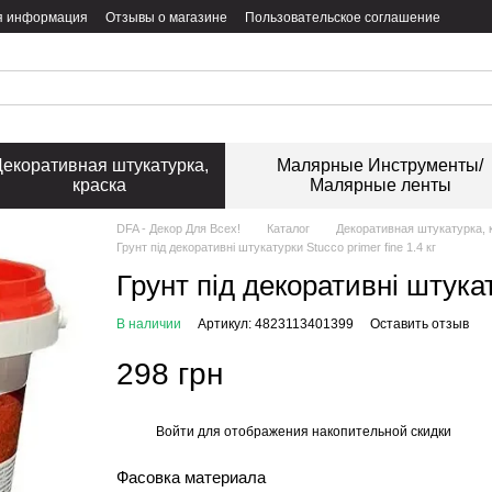
я информация
Отзывы о магазине
Пользовательское соглашение
екоративная штукатурка,
Малярные Инструменты/
краска
Малярные ленты
DFA - Декор Для Всех!
Каталог
Декоративная штукатурка, 
Грунт під декоративні штукатурки Stucco primer fine 1.4 кг
Грунт під декоративні штукату
В наличии
Артикул: 4823113401399
Оставить отзыв
298 грн
Войти
для отображения накопительной скидки
%
Фасовка материала