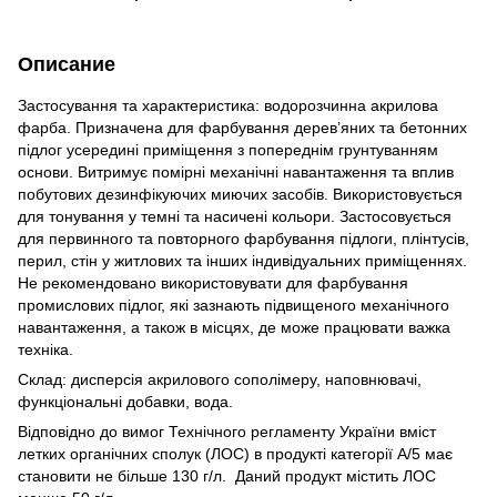
Описание
Застосування та характеристика: водорозчинна акрилова
фарба. Призначена для фарбування дерев’яних та бетонних
підлог усередині приміщення з попереднім грунтуванням
основи. Витримує помірні механічні навантаження та вплив
побутових дезинфікуючих миючих засобів. Використовується
для тонування у темні та насичені кольори. Застосовується
для первинного та повторного фарбування підлоги, плінтусів,
перил, стін у житлових та інших індивідуальних приміщеннях.
Не рекомендовано використовувати для фарбування
промислових підлог, які зазнають підвищеного механічного
навантаження, а також в місцях, де може працювати важка
техніка.
Склад: дисперсія акрилового сополімеру, наповнювачі,
функціональні добавки, вода.
Відповідно до вимог Технічного регламенту України вміст
летких органічних сполук (ЛОС) в продукті категорії А/5 має
становити не більше 130 г/л. Даний продукт містить ЛОС