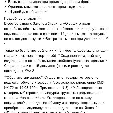
✔ Бесплатная замена при производственном браке
✔ Оригинальные материалы от производителей
✔ 14 дней для обращения
Подробнее о гарантии
В соответствии с Законом Украины «О защите прав
потребителей», вы имеете право обменять или вернуть товар
надлежащего качества в течение 14 дней с момента покупки,
не считая дня покупки. **Возврат возможен при условии, что:**
*
Товар не был в употреблении и не имеет следов эксплуатации
(царапин, сколов, потертостей). * Сохранен товарный вид
изделия и его потребительские свойства (упаковка, ярлыки). *
Сохранен расчетный документ (чек или расходная
накладная). ### 2.
**Обратите внимание:** Существуют товары, которые не
подлежат обмену и возврату (согласно постановлению КМУ
№172 от 19.03.1994, Приложение №3): * ** Лакокрасочные
материалы** (краски, штукатурки, грунтовки) надлежащего
качества **на отрез** или **коллерованные по заказу
покупателя** не подлежат обмену и возврату, поскольку они
приобретают индивидуально определенные свойства. *
**Товары, поставляемые комплектом,** могут быть