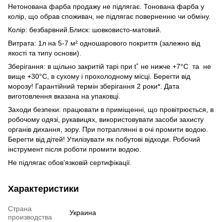
Нетонована фарба продажу не підлягає. Тонована фарба у
колір, що обрав споживач, не підлягає поверненню чи обміну.
Колір: безбарвний.Блиск: шовковисто-матовий.
Витрата: 1л на 5-7 м² одношарового покриття (залежно від
якості та типу основи).
Зберігання: в щільно закритій тарі при t˚ не нижче +7°С та не
вище +30°С, в сухому і прохолодному місці. Берегти від
морозу! Гарантійний термін зберігання 2 роки*. Дата
виготовлення вказана на упаковці.
Заходи безпеки: працювати в приміщенні, що провітрюється, в
робочому одязі, рукавицях, використовувати засоби захисту
органів дихання, зору. При потраплянні в очі промити водою.
Берегти від дітей! Утилізувати як побутові відходи. Робочий
інструмент після роботи промити водою.
Не підлягає обов’язковій сертифікації.
Характеристики
Страна
Украина
производства