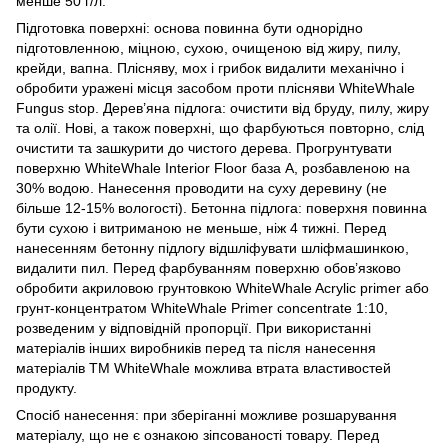
менше 50 г/л.
Підготовка поверхні: основа повинна бути однорідно
підготовленною, міцною, сухою, очищеною від жиру, пилу,
крейди, вапна. Плісняву, мох і грибок видалити механічно і
обробити уражені місця засобом проти плісняви WhiteWhale
Fungus stop. Дерев’яна підлога: очистити від бруду, пилу, жиру
та олії. Нові, а також поверхні, що фарбуються повторно, слід
очистити та зашкурити до чистого дерева. Прогрунтувати
поверхню WhiteWhale Interior Floor база А, розбавленою на
30% водою. Нанесення проводити на суху деревину (не
більше 12-15% вологості). Бетонна підлога: поверхня повинна
бути сухою і витриманою не меньше, ніж 4 тижні. Перед
нанесенням бетонну підлогу відшліфувати шліфмашинкою,
видалити пил. Перед фарбуванням поверхню обов’язково
обробити акриловою грунтовкою WhiteWhale Acrylic primer або
грунт-концентратом WhiteWhale Primer concentrate 1:10,
розведеним у відповідній пропорції. При використанні
матеріалів інших виробників перед та після нанесення
матеріалів ТМ WhiteWhale можлива втрата властивостей
продукту.
Спосіб нанесення: при зберіганні можливе розшарування
матеріалу, що не є ознакою зіпсованості товару. Перед