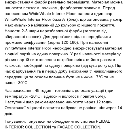
використанням фарбу ретельно перемішати. Матеріал можна
наносити пензлем, валиком, фарборозпилювачем. Перед
нанесенням WhiteWhale Interior Floor, нанести один шар
WhiteWhale Interior Floor база А (біла), що затонована у колір,
максимально наближений до кольору фінішного покриття.
Нанести 2-3 шари нерозбавленої фарби (залежно від
вбираності основи). Для дерев’яних підлог передбачити
проміжне шліфування (зерно 120-180). При нанесенні
WhiteWhale Interior Floor необхідно використовувати матеріал
з однієї партії на єдину поверхню. У разі наявності матеріалу
різних партій виготовлення потрібно змішати його разом в
кількості, необхідній на єдину поверхню (від кута до кута). Під
час фарбування та в першу добу висихання t° навколишнього
середовища та основи повинна бути не нижче +7°С та не
вище +30°С.
Час висихання: 48 годин - готовність до експлуатації (при
температурі +20°С і відносній вологості повітря 65%).
Наступний шар рекомендовано наносити через 12 годин.
Остаточної міцності покриття набуває не раніше, ніж через 14
днів.
Тонування: тонується на обладнанні по системі FEIDAL
INTERIOR COLLECTION та FACADE COLLECTION.